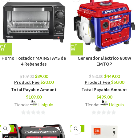
5
Horno Tostador MAINSTAYS de
Generador Eléctrico 800W
4 Rebanadas
EMTOP
$
89.00
$
449.00
$
109.00
$
650.00
Product Fee
$
20.00
Product Fee
$
50.00
Total Payable Amount
Total Payable Amount
$
109.00
$
499.00
Tienda:
Holguín
Tienda:
Holguín
0
0
de
de
-38%
-27%
5
5