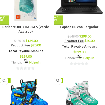
Parlante JBL CHARGE5 (Verde
Laptop HP con Cargador
Azulado)
$
299.00
$
349.00
$
139.00
Product Fee
$
20.00
$
180.00
Product Fee
$
20.00
Total Payable Amount
Total Payable Amount
$
319.00
$
159.00
Tienda:
Holguín
Tienda:
Holguín
0
0
de
de
5
-14%
-7%
5