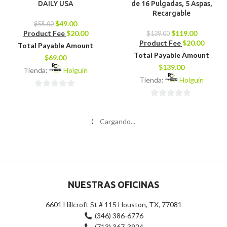
DAILY USA
de 16 Pulgadas, 5 Aspas,
Recargable
$
49.00
$
55.00
Product Fee
$
20.00
$
119.00
$
139.00
Product Fee
$
20.00
Total Payable Amount
Total Payable Amount
$
69.00
$
139.00
Tienda:
Holguín
Tienda:
Holguín
0
0
de
de
5
-2%
-29%
5
REFRIGERADORA 17 PIES
Altavoz Bullet TWS (UNNO