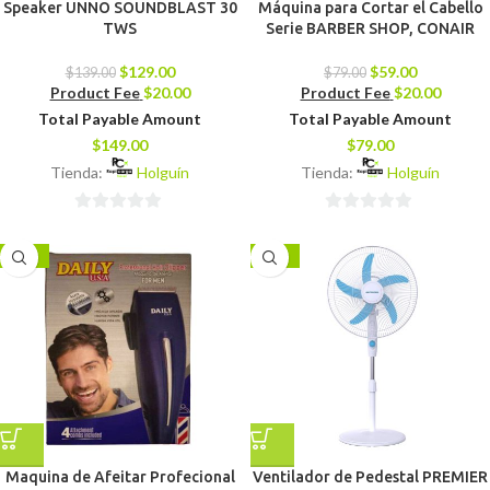
Speaker UNNO SOUNDBLAST 30
Máquina para Cortar el Cabello
TWS
Serie BARBER SHOP, CONAIR
$
129.00
$
59.00
$
139.00
$
79.00
Product Fee
$
20.00
Product Fee
$
20.00
Total Payable Amount
Total Payable Amount
$
149.00
$
79.00
Tienda:
Holguín
Tienda:
Holguín
0
0
de
de
-11%
-14%
5
5
Maquina de Afeitar Profecional
Ventilador de Pedestal PREMIER