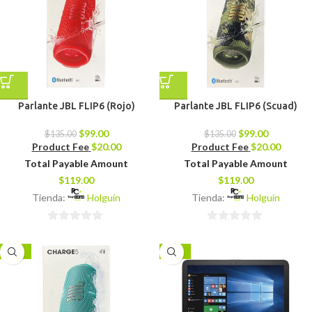
Parlante JBL FLIP6 (Rojo)
Parlante JBL FLIP6 (Scuad)
$
99.00
$
99.00
$
135.00
$
135.00
Product Fee
$
20.00
Product Fee
$
20.00
Total Payable Amount
Total Payable Amount
$
119.00
$
119.00
Tienda:
Holguín
Tienda:
Holguín
0
0
de
de
-23%
-14%
5
5