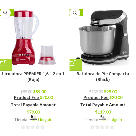
0
de
-34%
-29%
5
Licuadora PREMIER 1,6 L 2 en 1
Batidora de Pie Compacta
(Roja)
(Black)
$
59.00
$
99.00
$
89.00
$
139.00
Product Fee
$
20.00
Product Fee
$
20.00
Total Payable Amount
Total Payable Amount
$
79.00
$
119.00
Tienda:
Holguín
Tienda:
Holguín
0
0