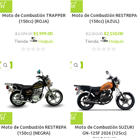
Moto de Combustión TRAPPER
Moto de Combustión RESTREPA
(150cc) (ROJA)
(150cc) (AZUL)
$
1,999.00
$
2,150.00
$
2,199.00
$
2,250.00
Tienda:
Holguín
Tienda:
Holguín
0
0
de
de
-4%
-7%
5
5
Moto de Combustión RESTREPA
Moto de Combustión SUZUKI
(150cc) (NEGRA)
GN-125F 2026 (125cc)