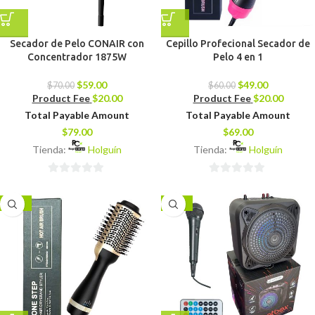
Secador de Pelo CONAIR con
Cepillo Profecional Secador de
Concentrador 1875W
Pelo 4 en 1
$
59.00
$
49.00
$
70.00
$
60.00
Product Fee
$
20.00
Product Fee
$
20.00
Total Payable Amount
Total Payable Amount
$
79.00
$
69.00
Tienda:
Holguín
Tienda:
Holguín
0
0
de
de
-25%
-21%
5
5