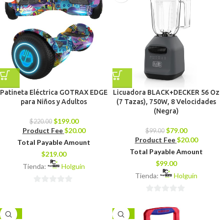
Patineta Eléctrica GOTRAX EDGE
Licuadora BLACK+DECKER 56 Oz
para Niños y Adultos
(7 Tazas), 750W, 8 Velocidades
(Negra)
$
199.00
$
220.00
Product Fee
$
20.00
$
79.00
$
99.00
Product Fee
$
20.00
Total Payable Amount
Total Payable Amount
$
219.00
$
99.00
Tienda:
Holguín
Tienda:
Holguín
0
0
de
de
5
-18%
-31%