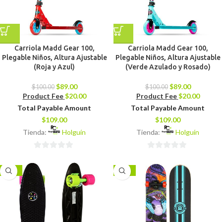
Carriola Madd Gear 100,
Carriola Madd Gear 100,
Plegable Niños, Altura Ajustable
Plegable Niños, Altura Ajustable
(Roja y Azul)
(Verde Azulado y Rosado)
$
89.00
$
89.00
$
100.00
$
100.00
Product Fee
$
20.00
Product Fee
$
20.00
Total Payable Amount
Total Payable Amount
$
109.00
$
109.00
Tienda:
Holguín
Tienda:
Holguín
0
0
de
de
-13%
-21%
5
5