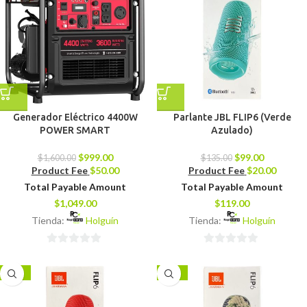
Generador Eléctrico 4400W
Parlante JBL FLIP6 (Verde
POWER SMART
Azulado)
$
999.00
$
99.00
$
1,600.00
$
135.00
Product Fee
$
50.00
Product Fee
$
20.00
Total Payable Amount
Total Payable Amount
$
1,049.00
$
119.00
Tienda:
Holguín
Tienda:
Holguín
0
0
de
de
-27%
-27%
5
5