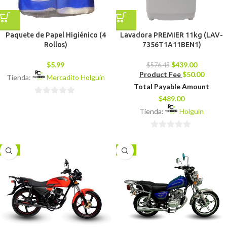
Paquete de Papel Higiénico (4
Lavadora PREMIER 11kg (LAV-
Rollos)
7356T1A11BEN1)
$
5.99
$
439.00
$
576.45
Product Fee
$
50.00
Tienda:
Mercadito Holguín
Total Payable Amount
$
489.00
0
Tienda:
Holguín
de
5
0
de
-9%
-4%
5