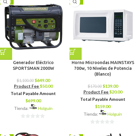
-41%
-18%
5
Generador Eléctrico
Horno Microondas MAINSTAYS
SPORTSMAN 2000W
700w, 10 Niveles de Potencia
(Blanco)
$
649.00
$
1,100.00
Product Fee
$
50.00
$
139.00
$
170.00
Product Fee
$
20.00
Total Payable Amount
Total Payable Amount
$
699.00
$
159.00
Tienda:
Holguín
Tienda:
Holguín
0
0
de
de
5