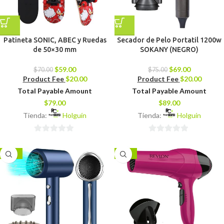
Patineta SONIC, ABEC y Ruedas
Secador de Pelo Portatil 1200w
de 50×30 mm
SOKANY (NEGRO)
$
59.00
$
69.00
$
70.00
$
75.00
Product Fee
$
20.00
Product Fee
$
20.00
Total Payable Amount
Total Payable Amount
$
79.00
$
89.00
Tienda:
Holguín
Tienda:
Holguín
0
0
de
de
-14%
-18%
5
5