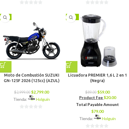
0
0
de
de
-7%
-34%
5
5
Moto de Combustión SUZUKI
Licuadora PREMIER 1,6 L 2 en 1
GN-125F 2026 (125cc) (AZUL)
(Negra)
$
2,799.00
$
59.00
$
2,999.00
$
89.00
Product Fee
$
20.00
Tienda:
Holguín
Total Payable Amount
$
79.00
0
Tienda:
Holguín
de
5