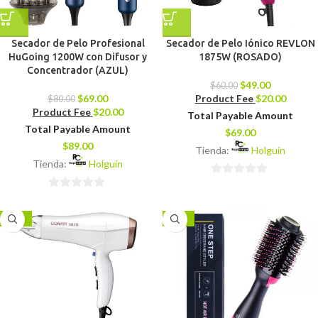
Secador de Pelo Profesional
Secador de Pelo Iónico REVLON
HuGoing 1200W con Difusor y
1875W (ROSADO)
Concentrador (AZUL)
$
49.00
$
60.00
$
69.00
Product Fee
$
20.00
$
80.00
Product Fee
$
20.00
Total Payable Amount
Total Payable Amount
$
69.00
$
89.00
Tienda:
Holguín
Tienda:
Holguín
0
0
de
de
5
-16%
-18%
5