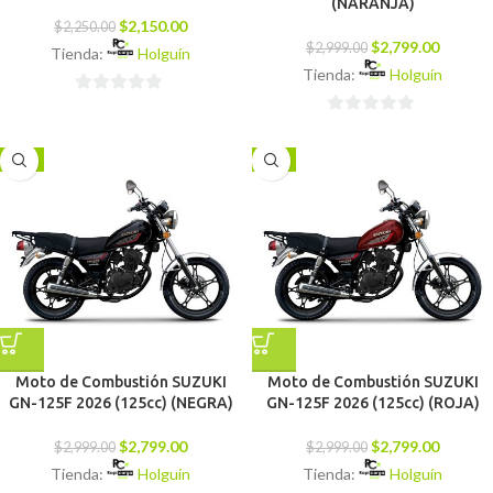
(NARANJA)
$
2,150.00
$
2,250.00
$
2,799.00
$
2,999.00
Tienda:
Holguín
Tienda:
Holguín
0
0
de
de
5
-7%
-7%
5
Moto de Combustión SUZUKI
Moto de Combustión SUZUKI
GN-125F 2026 (125cc) (NEGRA)
GN-125F 2026 (125cc) (ROJA)
$
2,799.00
$
2,799.00
$
2,999.00
$
2,999.00
Tienda:
Holguín
Tienda:
Holguín