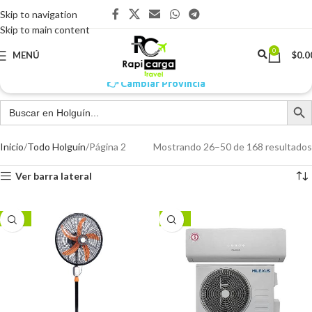
Skip to navigation
Skip to main content
0
MENÚ
$
0.0
👉 Cambiar Provincia
Inicio
Todo Holguín
Página 3
Mostrando 51–75 de 168 resultados
Ver barra lateral
-13%
-15%