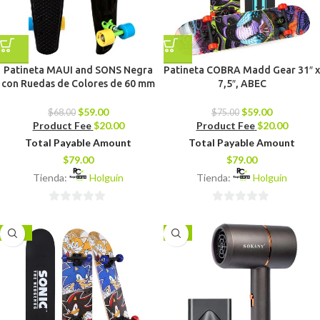
Patineta MAUI and SONS Negra
Patineta COBRA Madd Gear 31″ x
con Ruedas de Colores de 60 mm
7,5″, ABEC
$
59.00
$
59.00
$
68.00
$
75.00
Product Fee
$
20.00
Product Fee
$
20.00
Total Payable Amount
Total Payable Amount
$
79.00
$
79.00
Tienda:
Holguín
Tienda:
Holguín
0
0
de
de
-16%
-8%
5
5