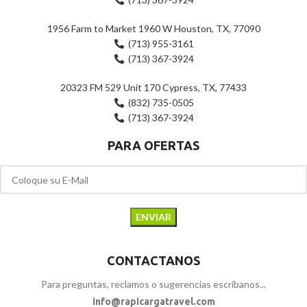
INVERTER LG – GT47BGP (Silver)
TEKNO) (Black)
$
1,249.00
$
49.00
$
1,279.00
$
69.00
Product Fee
$
50.00
Product Fee
$
20.00
Total Payable Amount
Total Payable Amount
$
1,299.00
$
69.00
Tienda:
Holguín
Tienda:
Holguín
0
0
de
de
-29%
-29%
5
5
Altavoz Bullet TWS (UNNO
Altavoz Bullet TWS (UNNO
TEKNO) (Blue)
TEKNO) (Gris)