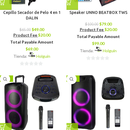
Cepillo Secador de Pelo 4 en 1
Speaker UNNO BEATBOX TWS
DALIN
$
79.00
$
100.00
$
49.00
Product Fee
$
20.00
$
65.00
Product Fee
$
20.00
Total Payable Amount
Total Payable Amount
$
99.00
$
69.00
Tienda:
Holguín
Tienda:
Holguín
0
0
de
de
5
-18%
-17%
5