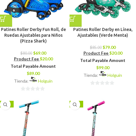
Patines Roller Derby Fun Roll, de
Patines Roller Derby en Línea,
Ruedas Ajustables para Niños
Ajustables (Verde Menta)
(Pizza Shark)
$
79.00
$
85.00
$
69.00
Product Fee
$
20.00
$
80.00
Product Fee
$
20.00
Total Payable Amount
Total Payable Amount
$
99.00
$
89.00
Tienda:
Holguín
Tienda:
Holguín
0
0
de
de
5
-11%
-11%
5