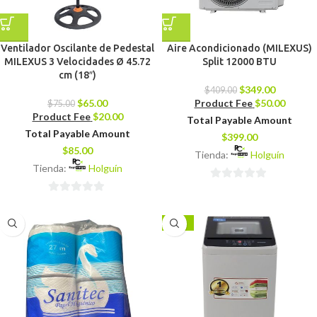
Ventilador Oscilante de Pedestal
Aire Acondicionado (MILEXUS)
MILEXUS 3 Velocidades Ø 45.72
Split 12000 BTU
cm (18″)
$
349.00
$
409.00
$
65.00
Product Fee
$
50.00
$
75.00
Product Fee
$
20.00
Total Payable Amount
Total Payable Amount
$
399.00
$
85.00
Tienda:
Holguín
Tienda:
Holguín
0
0
de
de
5
-24%
5