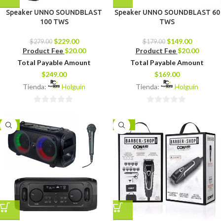
Speaker UNNO SOUNDBLAST
Speaker UNNO SOUNDBLAST 60
100 TWS
TWS
$
229.00
$
149.00
$
279.00
$
179.00
Product Fee
$
20.00
Product Fee
$
20.00
Total Payable Amount
Total Payable Amount
$
249.00
$
169.00
Tienda:
Holguín
Tienda:
Holguín
0
0
de
de
-7%
-25%
5
5