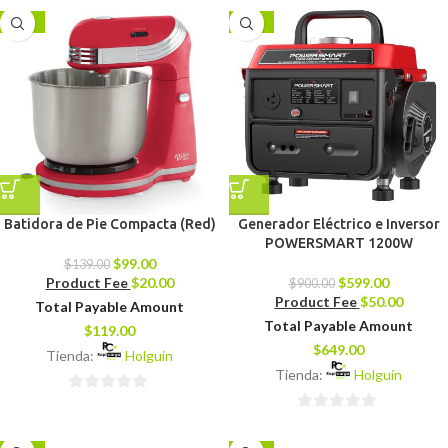
de
de
-29%
-33%
5
5
Batidora de Pie Compacta (Red)
Generador Eléctrico e Inversor
POWERSMART 1200W
$
99.00
$
139.00
Product Fee
$
20.00
$
599.00
$
900.00
Product Fee
$
50.00
Total Payable Amount
Total Payable Amount
$
119.00
$
649.00
Tienda:
Holguín
Tienda:
Holguín
0
0
de
de
5