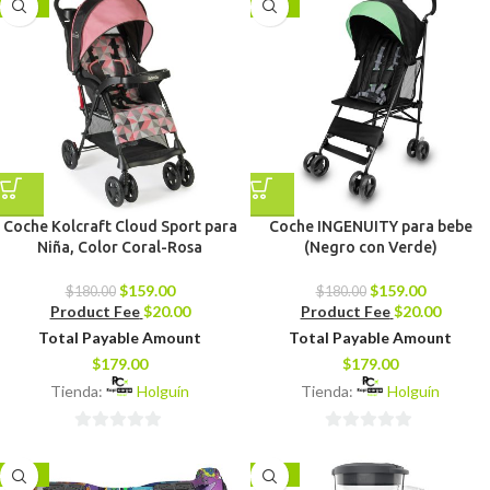
-12%
-12%
5
Coche Kolcraft Cloud Sport para
Coche INGENUITY para bebe
Niña, Color Coral-Rosa
(Negro con Verde)
$
159.00
$
159.00
$
180.00
$
180.00
Product Fee
$
20.00
Product Fee
$
20.00
Total Payable Amount
Total Payable Amount
$
179.00
$
179.00
Tienda:
Holguín
Tienda:
Holguín
0
0
de
de
-10%
-20%
5
5