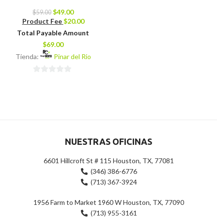
$
49.00
$
59.00
Product Fee
$
20.00
Total Payable Amount
$
69.00
Tienda:
Pinar del Rio
0
de
5
NUESTRAS OFICINAS
6601 Hillcroft St # 115 Houston, TX, 77081
(346) 386-6776
(713) 367-3924
1956 Farm to Market 1960 W Houston, TX, 77090
(713) 955-3161