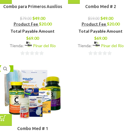
Combo para Primeros Auxilios
Combo Med # 2
$
49.00
$
49.00
$
79.00
$
59.00
Product Fee
$
20.00
Product Fee
$
20.00
Total Payable Amount
Total Payable Amount
$
69.00
$
69.00
Tienda:
Pinar del Rio
Tienda:
Pinar del Rio
0
0
de
de
-17%
5
5
Combo Med # 1