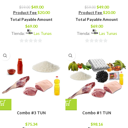
$
49.00
$
49.00
$
59.00
$
59.00
Product Fee
$
20.00
Product Fee
$
20.00
Total Payable Amount
Total Payable Amount
$
69.00
$
69.00
Tienda:
Las Tunas
Tienda:
Las Tunas
0
0
de
de
5
5
Combo #3 TUN
Combo #1 TUN
$
75.34
$
98.16