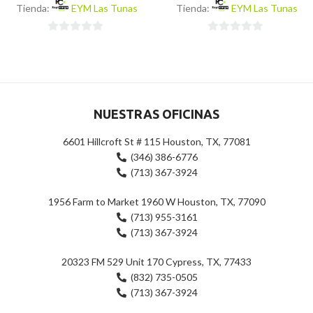
Tienda:
EYM Las Tunas
Tienda:
EYM Las Tunas
0
0
de
de
5
5
NUESTRAS OFICINAS
6601 Hillcroft St # 115 Houston, TX, 77081
(346) 386-6776
(713) 367-3924
1956 Farm to Market 1960 W Houston, TX, 77090
(713) 955-3161
(713) 367-3924
20323 FM 529 Unit 170 Cypress, TX, 77433
(832) 735-0505
(713) 367-3924