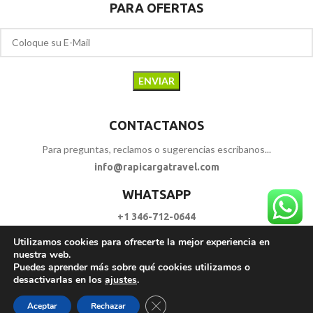
PARA OFERTAS
CONTACTANOS
Para preguntas, reclamos o sugerencias escríbanos...
info@rapicargatravel.com
WHATSAPP
+1 346-712-0644
Utilizamos cookies para ofrecerte la mejor experiencia en
SIGUENOS
nuestra web.
Puedes aprender más sobre qué cookies utilizamos o
desactivarlas en los
ajustes
.
RAPI CARGA TRAVEL
2023 - 2026. | Todos los Derechos Reservados.
Cerrar el banner de cookies RGPD
Aceptar
Rechazar