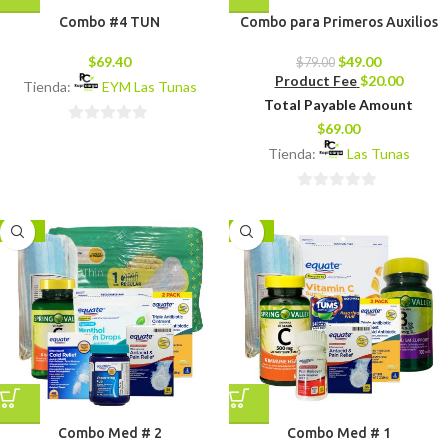
Combo #4 TUN
Combo para Primeros Auxilios
$
69.40
$
49.00
$
79.00
Product Fee
$
20.00
Tienda:
EYM Las Tunas
Total Payable Amount
$
69.00
0
Tienda:
Las Tunas
de
5
0
de
-17%
-17%
5
Combo Med # 2
Combo Med # 1