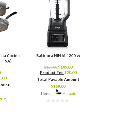
a la Cocina
Batidora NINJA 1200 W
Merenguera B
NTINA)
(Mezclado
$
149.00
$
159.00
0
Product Fee
$
20.00
$
79.00
0.00
Product 
Total Payable Amount
mount
Total Pay
$
169.00
$
8
Tienda:
Holguín
guín
Tienda:
0
0
de
de
5
5