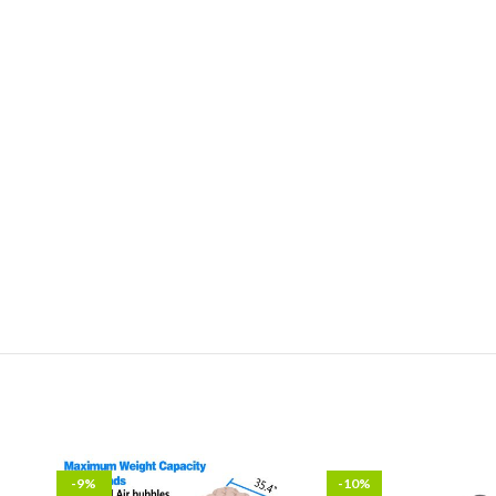
-9%
-10%