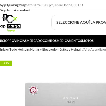
oy es jueves, 6 agosto 2026 3:42 pm, en la Florida, EE.UU
Skip to navigation
Skip to main content
SELECCIONE AQUÍ LA PROV
NICIO
PROVINCIAS
MERCADO
COMBOS
MEDICAMENTOS
MOTOS
Inicio
Todo Holguín
Hogar y Electrodomésticos Holguín
Aire Acondicio
-15%