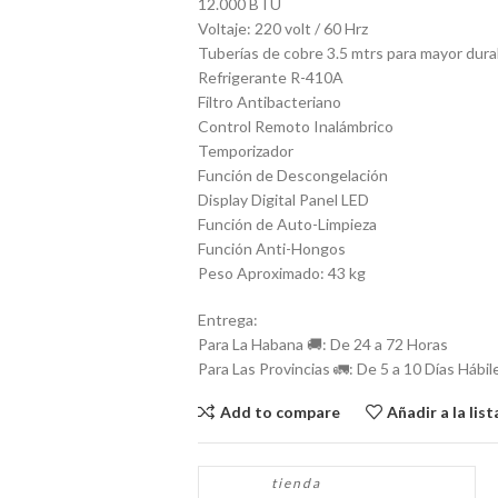
12.000 BTU
Voltaje: 220 volt / 60 Hrz
Tuberías de cobre 3.5 mtrs para mayor dura
Refrigerante R-410A
Filtro Antibacteriano
Control Remoto Inalámbrico
Temporizador
Función de Descongelación
Display Digital Panel LED
Función de Auto-Limpieza
Función Anti-Hongos
Peso Aproximado: 43 kg
Entrega:
Para La Habana 🚚: De 24 a 72 Horas
Para Las Provincias 🚛: De 5 a 10 Días Hábil
Add to compare
Añadir a la lis
tienda