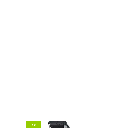
-6%
-13%