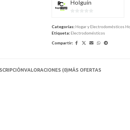
Holguín
0
de
Categorías:
Hogar y Electrodomésticos Ho
5
Etiqueta:
Electrodomésticos
Compartir:
SCRIPCIÓN
VALORACIONES (0)
MÁS OFERTAS