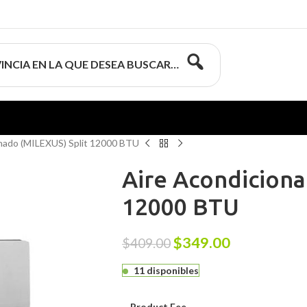
INCIA EN LA QUE DESEA BUSCAR…
nado (MILEXUS) Split 12000 BTU
Aire Acondiciona
12000 BTU
$
349.00
$
409.00
11 disponibles
Product Fee