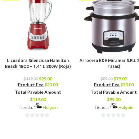
Licuadora Silenciosa Hamilton
Arrocera E&E Miramar S.R.L 2
Beach 48Oz – 1,41 L 800W (Roja)
Tasas)
$
99.00
$
79.00
$
119.00
$
89.00
Product Fee
$
20.00
Product Fee
$
20.00
Total Payable Amount
Total Payable Amount
$
119.00
$
99.00
Tienda:
Holguín
Tienda:
Holguín
0
0
de
de
5
5