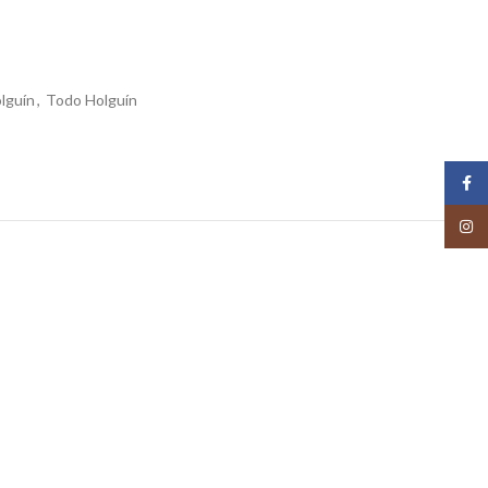
lguín
,
Todo Holguín
Face
Insta