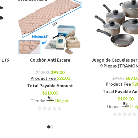
 L (6
Colchón Anti Escara
Juego de Cazuelas par
9 Piezas (TRAMO
$
99.00
$
109.00
Product Fee
$
20.00
$
89.0
$
99.00
Product Fee
$
2
Total Payable Amount
Total Payable A
$
119.00
$
109.00
Tienda:
Holguín
Tienda:
Hol
0
0
de
de
5
5