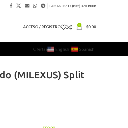
LLAMANOS:
+1 (832) 370-8008
0
ACCESO / REGISTRO
$
0.00
Ofertas
Spanish
English
do (MILEXUS) Split
$
50.00