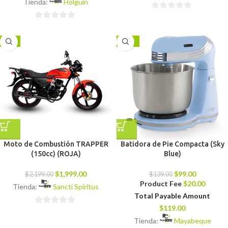
Tienda:
Holguín
0
0
de
de
5
-9%
-29%
5
Moto de Combustión TRAPPER
Batidora de Pie Compacta (Sky
(150cc) (ROJA)
Blue)
$
1,999.00
$
99.00
$
2,199.00
$
139.00
Product Fee
$
20.00
Tienda:
Sancti Spíritus
Total Payable Amount
$
119.00
0
Tienda:
Mayabeque
de