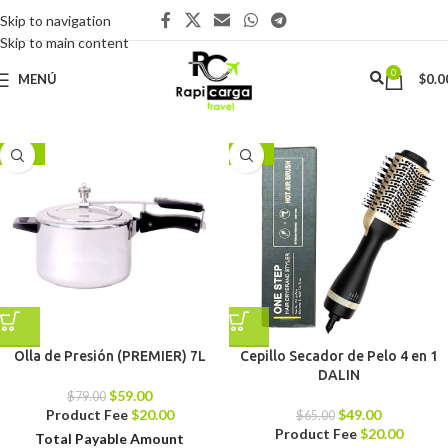
Skip to navigation
Skip to main content
0
MENÚ
$
0.0
-25%
-25%
Olla de Presión (PREMIER) 7L
Cepillo Secador de Pelo 4 en 1
DALIN
$
59.00
$
79.00
Product Fee
$
20.00
$
49.00
$
65.00
Product Fee
$
20.00
Total Payable Amount