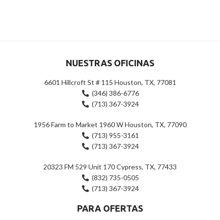
0
0
de
de
5
5
NUESTRAS OFICINAS
6601 Hillcroft St # 115 Houston, TX, 77081
(346) 386-6776
(713) 367-3924
1956 Farm to Market 1960 W Houston, TX, 77090
(713) 955-3161
(713) 367-3924
20323 FM 529 Unit 170 Cypress, TX, 77433
(832) 735-0505
(713) 367-3924
PARA OFERTAS