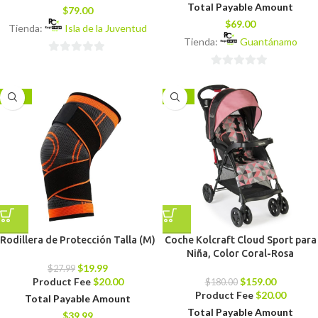
Total Payable Amount
$
79.00
$
69.00
Tienda:
Isla de la Juventud
Tienda:
Guantánamo
0
0
de
de
5
-29%
-12%
5
Rodillera de Protección Talla (M)
Coche Kolcraft Cloud Sport para
Niña, Color Coral-Rosa
$
19.99
$
27.99
Product Fee
$
20.00
$
159.00
$
180.00
Product Fee
$
20.00
Total Payable Amount
Total Payable Amount
$
39.99