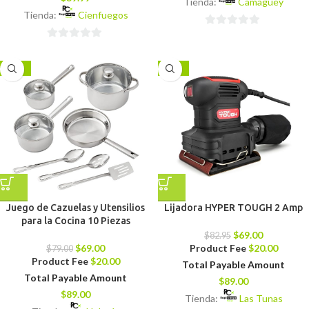
Tienda:
Camagüey
Tienda:
Cienfuegos
0
0
de
de
5
-13%
-17%
5
Juego de Cazuelas y Utensilios
Lijadora HYPER TOUGH 2 Amp
para la Cocina 10 Piezas
$
69.00
$
82.95
$
69.00
Product Fee
$
20.00
$
79.00
Product Fee
$
20.00
Total Payable Amount
Total Payable Amount
$
89.00
$
89.00
Tienda:
Las Tunas