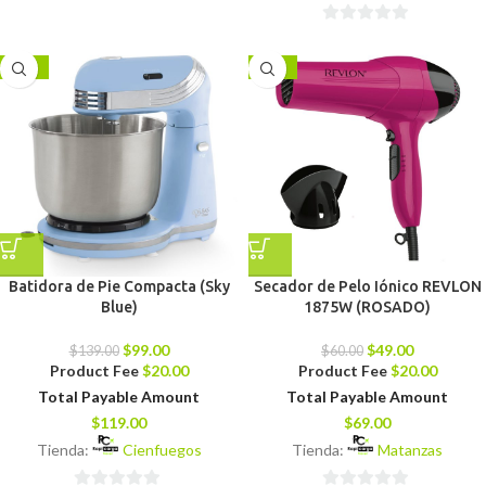
5
0
de
-29%
-18%
5
Batidora de Pie Compacta (Sky
Secador de Pelo Iónico REVLON
Blue)
1875W (ROSADO)
$
99.00
$
49.00
$
139.00
$
60.00
Product Fee
$
20.00
Product Fee
$
20.00
Total Payable Amount
Total Payable Amount
$
119.00
$
69.00
Tienda:
Cienfuegos
Tienda:
Matanzas