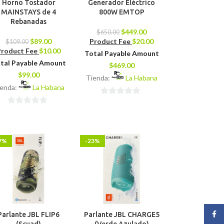
Horno Tostador
Generador Eléctrico
MAINSTAYS de 4
800W EMTOP
Rebanadas
$
449.00
$
650.00
$
89.00
Product Fee
$
20.00
$
109.00
Product Fee
$
10.00
Total Payable Amount
tal Payable Amount
$
469.00
$
99.00
Tienda:
La Habana
ienda:
La Habana
0
0
de
de
5
5
7%
-23%
Face
Parlante JBL FLIP6
Parlante JBL CHARGE5