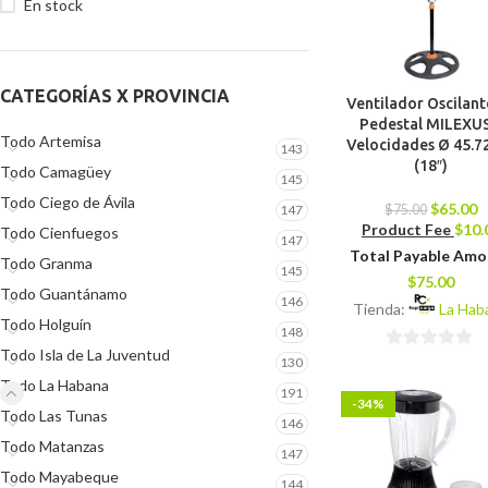
En stock
CATEGORÍAS X PROVINCIA
Ventilador Oscilant
Pedestal MILEXUS
Todo Artemisa
Velocidades Ø 45.7
143
(18″)
Todo Camagüey
145
Todo Ciego de Ávila
$
65.00
$
75.00
147
Product Fee
$
10.
Todo Cienfuegos
147
Total Payable Am
Todo Granma
145
$
75.00
Todo Guantánamo
146
Tienda:
La Hab
Todo Holguín
148
Todo Isla de La Juventud
0
130
de
Todo La Habana
191
-34%
5
Todo Las Tunas
146
Todo Matanzas
147
Todo Mayabeque
144