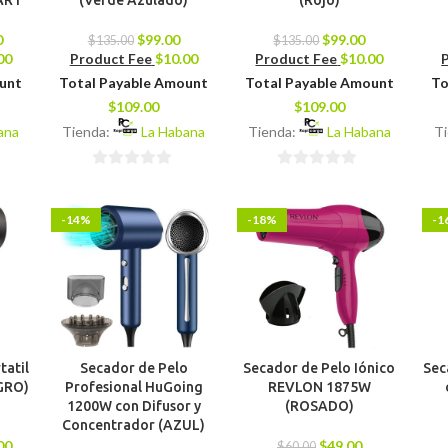
ART
(Verde Azulado)
(Rojo)
0
$
99.00
$
99.00
$
135.00
$
135.00
00
Product Fee
$
10.00
Product Fee
$
10.00
ount
Total Payable Amount
Total Payable Amount
To
$
109.00
$
109.00
ana
Tienda:
La Habana
Tienda:
La Habana
T
0
0
de
de
-14%
-18%
-1
5
5
tatil
Secador de Pelo
Secador de Pelo Iónico
Sec
GRO)
Profesional HuGoing
REVLON 1875W
1200W con Difusor y
(ROSADO)
Concentrador (AZUL)
00
$
49.00
$
60.00