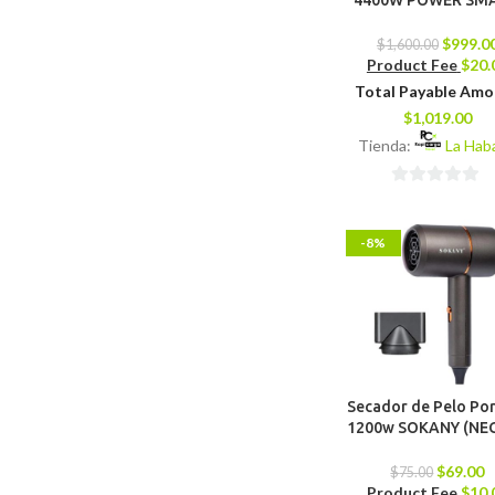
4400W POWER SM
$
999.0
$
1,600.00
Product Fee
$
20.
Total Payable Am
$
1,019.00
Tienda:
La Hab
0
de
-8%
5
Secador de Pelo Por
1200w SOKANY (NE
$
69.00
$
75.00
Product Fee
$
10.