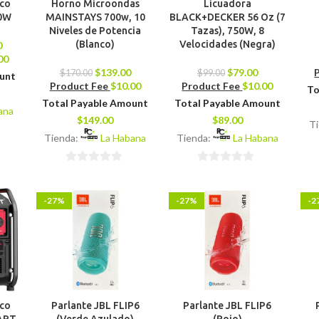
ico
Horno Microondas
Licuadora
0W
MAINSTAYS 700w, 10
BLACK+DECKER 56 Oz (7
Niveles de Potencia
Tazas), 750W, 8
(Blanco)
Velocidades (Negra)
0
00
$
139.00
$
79.00
$
170.00
$
99.00
ount
Product Fee
$
10.00
Product Fee
$
10.00
To
Total Payable Amount
Total Payable Amount
ana
$
149.00
$
89.00
T
Tienda:
La Habana
Tienda:
La Habana
0
0
de
de
-27%
-27%
-2
5
5
ico
Parlante JBL FLIP6
Parlante JBL FLIP6