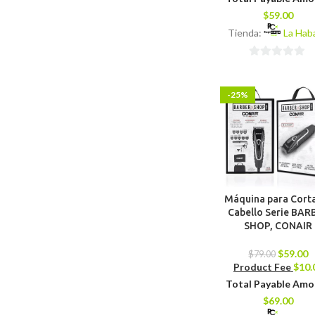
$
59.00
Tienda:
La Hab
0
de
-25%
5
Máquina para Corta
Cabello Serie BAR
SHOP, CONAIR
$
59.00
$
79.00
Product Fee
$
10.
Total Payable Am
$
69.00