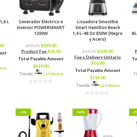
1,6 L
Generador Eléctrico e
Licuadora Smoothie
Inversor POWERSMART
Smart Hamilton Beach
1200W
1,4 L-48 Oz 850W (Negro
BL
y Acero)
00
$
599.00
$
900.00
Product Fee
$
20.00
$
109.00
$
149.00
ount
Fee x Delivery Unitario
Total Payable Amount
To
$
10.00
$
619.00
ana
Total Payable Amount
Tienda:
La Habana
T
$
119.00
Tienda:
La Habana
0
de
0
5
de
-6%
-34%
-2
5