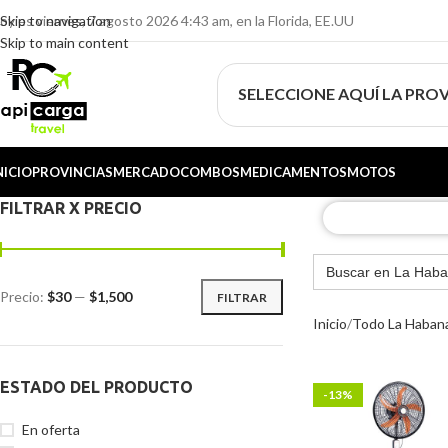
oy es viernes, 7 agosto 2026 4:43 am, en la Florida, EE.UU
Skip to navigation
Skip to main content
SELECCIONE AQUÍ LA PROV
NICIO
PROVINCIAS
MERCADO
COMBOS
MEDICAMENTOS
MOTOS
FILTRAR X PRECIO
Precio:
$30
—
$1,500
FILTRAR
Inicio
Todo La Haban
ESTADO DEL PRODUCTO
-13%
En oferta