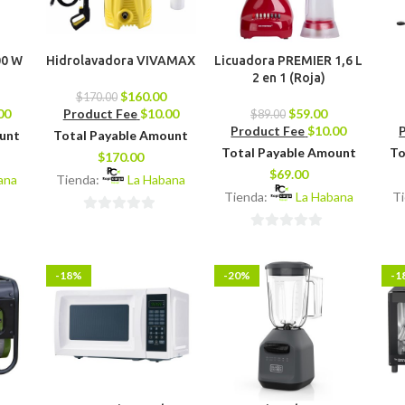
00 W
Hidrolavadora VIVAMAX
Licuadora PREMIER 1,6 L
2 en 1 (Roja)
$
160.00
$
170.00
00
Product Fee
$
10.00
$
59.00
$
89.00
Product Fee
$
10.00
ount
Total Payable Amount
Total Payable Amount
To
$
170.00
$
69.00
ana
Tienda:
La Habana
Tienda:
La Habana
T
0
0
de
de
5
-18%
-20%
-1
5