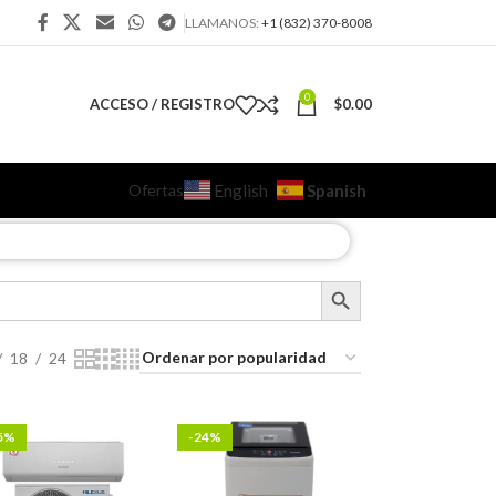
LLAMANOS:
+1 (832) 370-8008
0
ACCESO / REGISTRO
$
0.00
Ofertas
Spanish
English
18
24
5%
-24%