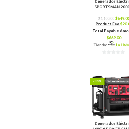
Generador Eléctr
SPORTSMAN 200
$
649.0
$
1,100.00
Product Fee
$
20.
Total Payable Am
$
669.00
Tienda:
La Hab
0
de
5
-38%
Generador Eléctr