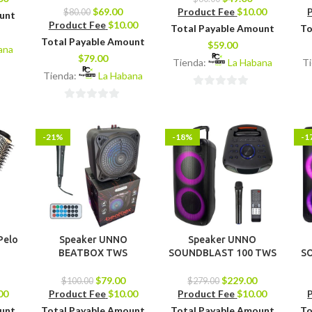
$
69.00
Product Fee
$
10.00
$
80.00
ount
Product Fee
$
10.00
Total Payable Amount
To
Total Payable Amount
$
59.00
ana
$
79.00
Tienda:
La Habana
T
Tienda:
La Habana
0
0
de
de
5
-21%
-18%
-1
5
Pelo
Speaker UNNO
Speaker UNNO
BEATBOX TWS
SOUNDBLAST 100 TWS
S
$
79.00
$
229.00
$
100.00
$
279.00
00
Product Fee
$
10.00
Product Fee
$
10.00
ount
Total Payable Amount
Total Payable Amount
To