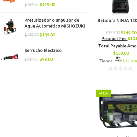
$
119.00
$
166.95
Presurizador o Impulsor de
Batidora NINJA 12
Agua Automático MISHOZUKI
$
149.00
$
159.00
$
109.00
$
119.00
Product Fee
$
10.
Total Payable Am
Serrucho Eléctrico
$
159.00
$
99.00
$
114.45
Tienda:
La Hab
0
de
5
-41%