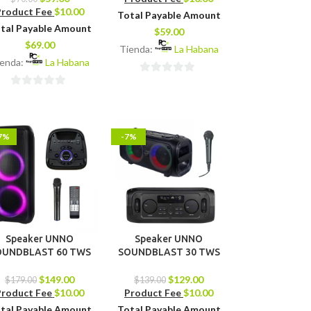
Product Fee
$
10.00
Total Payable Amount
tal Payable Amount
$
59.00
$
69.00
Tienda:
La Habana
ienda:
La Habana
0
0
de
de
5
5
7%
-7%
Speaker UNNO
Speaker UNNO
OUNDBLAST 60 TWS
SOUNDBLAST 30 TWS
$
149.00
$
129.00
$
179.00
$
139.00
Product Fee
$
10.00
Product Fee
$
10.00
tal Payable Amount
Total Payable Amount