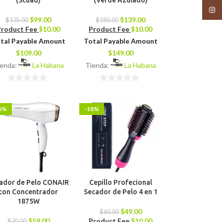
(Scuad)
(Verde Azulado)
Insta
$
99.00
$
139.00
$
135.00
$
180.00
Product Fee
$
10.00
Product Fee
$
10.00
tal Payable Amount
Total Payable Amount
$
109.00
$
149.00
ienda:
La Habana
Tienda:
La Habana
0
0
de
de
6%
-18%
5
5
ador de Pelo CONAIR
Cepillo Profecional
con Concentrador
Secador de Pelo 4 en 1
1875W
$
49.00
$
60.00
$
59.00
Product Fee
$
10.00
$
70.00