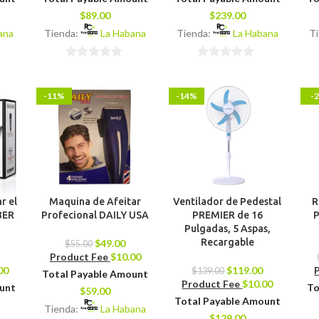
$
89.00
$
239.00
ana
Tienda:
La Habana
Tienda:
La Habana
T
0
0
de
de
-11%
-14%
-
5
5
r el
Maquina de Afeitar
Ventilador de Pedestal
R
BER
Profecional DAILY USA
PREMIER de 16
P
Pulgadas, 5 Aspas,
Recargable
$
49.00
$
55.00
Product Fee
$
10.00
00
$
119.00
$
139.00
Total Payable Amount
Product Fee
$
10.00
ount
To
$
59.00
Total Payable Amount
Tienda:
La Habana
$
129.00