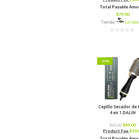
Total Payable Am
$
79.00
Tienda:
La Hab
0
de
5
-25%
Cepillo Secador de 
4 en 1 DALIN
$
49.00
$
65.00
Product Fee
$
10.
Total Payable Am