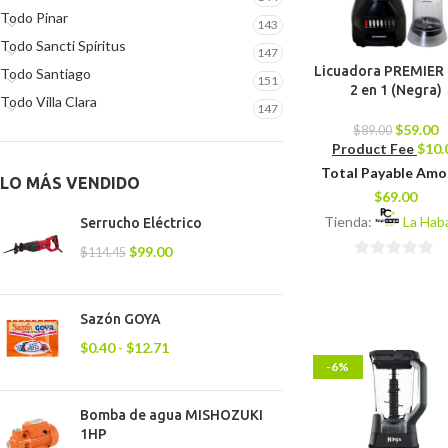
Todo Pinar
143
Todo Sancti Spíritus
147
Licuadora PREMIER 
Todo Santiago
151
2 en 1 (Negra)
Todo Villa Clara
147
$
59.00
$
89.00
Product Fee
$
10.
Total Payable Am
LO MÁS VENDIDO
$
69.00
Tienda:
La Hab
Serrucho Eléctrico
$
99.00
$
114.45
0
de
5
Sazón GOYA
$
0.40
-
$
12.71
-6%
Bomba de agua MISHOZUKI
1HP