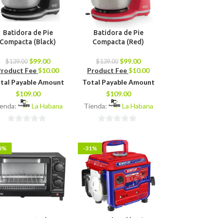
Batidora de Pie
Batidora de Pie
Compacta (Black)
Compacta (Red)
$
99.00
$
99.00
$
139.00
$
139.00
Product Fee
$
10.00
Product Fee
$
10.00
tal Payable Amount
Total Payable Amount
$
109.00
$
109.00
ienda:
La Habana
Tienda:
La Habana
0
0
de
de
8%
-31%
5
5