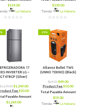
$
159.00
$
139.00
ienda:
La Habana
Tienda:
La Habana
0
0
de
de
2%
-29%
5
5
EFRIGERADORA 17
Altavoz Bullet TWS
IES INVERTER LG –
(UNNO TEKNO) (Black)
GT47BGP (Silver)
$
49.00
$
69.00
$
1,249.00
Product Fee
$
10.00
$
1,279.00
Product Fee
$
20.00
Total Payable Amount
tal Payable Amount
$
59.00
$
1,269.00
Tienda:
La Habana