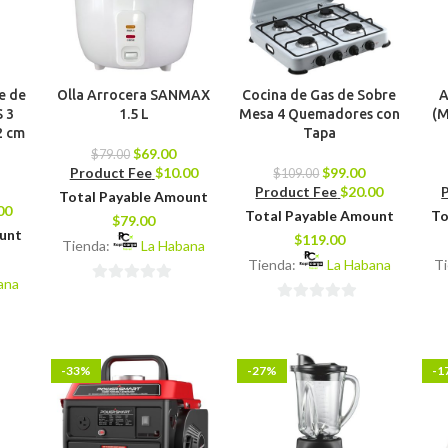
e de
Olla Arrocera SANMAX
Cocina de Gas de Sobre
A
 3
1.5 L
Mesa 4 Quemadores con
(M
2 cm
Tapa
$
69.00
$
79.00
Product Fee
$
10.00
$
99.00
$
109.00
Product Fee
$
20.00
Total Payable Amount
00
Total Payable Amount
To
$
79.00
ount
$
119.00
Tienda:
La Habana
Tienda:
La Habana
T
ana
0
0
de
de
5
5
-33%
-27%
-1