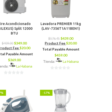
ire Acondicionado
Lavadora PREMIER 11kg
ILEXUS) Split 12000
(LAV-7356T1A11BEN1)
BTU
$
439.00
$
576.45
$
349.00
Product Fee
$
20.00
$
409.00
Product Fee
$
20.00
Total Payable Amount
tal Payable Amount
$
459.00
$
369.00
Tienda:
La Habana
ienda:
La Habana
0
0
de
de
5
5
7%
-17%