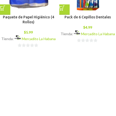
Paquete de Papel Higiénico (4
Pack de 6 Cepillos Dentales
Rollos)
$
4.99
$
5.99
Tienda:
Mercadito La Habana
Tienda:
Mercadito La Habana
0
0
de
de
5
5