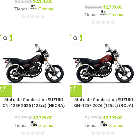
$
2,150.00
$
2,250.00
$
2,799.00
$
2,999.00
Tienda:
Granma
Tienda:
Granma
0
0
de
de
5
-7%
-7%
5
Moto de Combustión SUZUKI
Moto de Combustión SUZUKI
GN-125F 2026 (125cc) (NEGRA)
GN-125F 2026 (125cc) (ROJA)
$
2,799.00
$
2,799.00
$
2,999.00
$
2,999.00
Tienda:
Granma
Tienda:
Granma