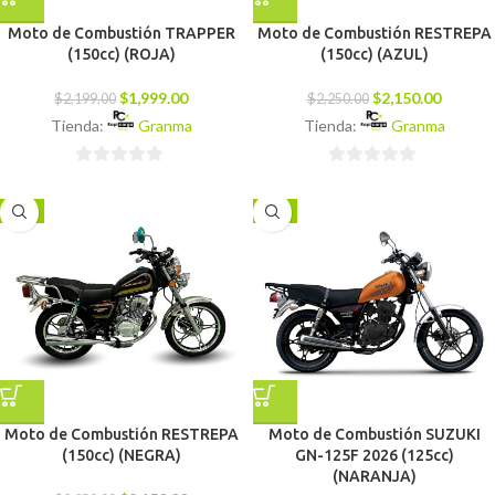
Moto de Combustión TRAPPER
Moto de Combustión RESTREPA
(150cc) (ROJA)
(150cc) (AZUL)
$
1,999.00
$
2,150.00
$
2,199.00
$
2,250.00
Tienda:
Granma
Tienda:
Granma
0
0
de
de
-4%
-7%
5
5
Moto de Combustión RESTREPA
Moto de Combustión SUZUKI
(150cc) (NEGRA)
GN-125F 2026 (125cc)
(NARANJA)