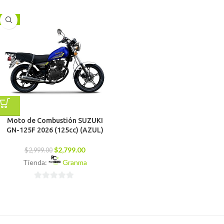
0
0
de
de
-7%
5
5
Moto de Combustión SUZUKI
GN-125F 2026 (125cc) (AZUL)
$
2,799.00
$
2,999.00
Tienda:
Granma
0
de
5