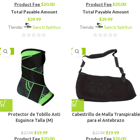
Product Fee
$
20.00
Product Fee
$
20.00
Total Payable Amount
Total Payable Amount
$
39.99
$
39.99
Tienda:
Sancti Spíritus
Tienda:
Sancti Spíritus
0
0
de
de
-29%
-29%
5
5
Protector de Tobillo Anti
Cabestrillo de Malla Transpirable
Esguince Talla (M)
para el Antebrazo
$
19.99
$
19.99
$
27.99
$
27.99
Product Fee
$
20.00
Product Fee
$
20.00