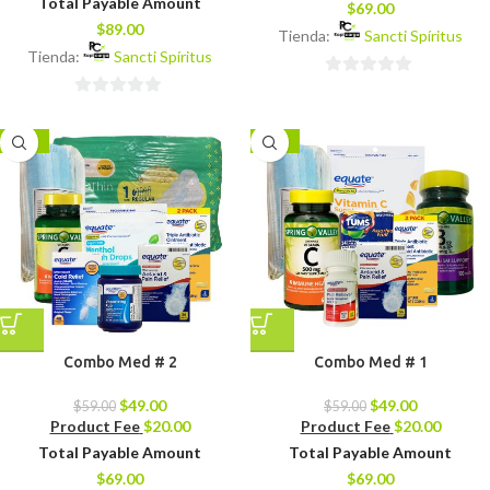
Total Payable Amount
$
69.00
$
89.00
Tienda:
Sancti Spíritus
Tienda:
Sancti Spíritus
0
0
de
de
5
-17%
-17%
5
Combo Med # 2
Combo Med # 1
$
49.00
$
49.00
$
59.00
$
59.00
Product Fee
$
20.00
Product Fee
$
20.00
Total Payable Amount
Total Payable Amount
$
69.00
$
69.00