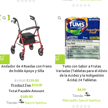
0
0
de
de
5
-7%
5
Andador de 4 Ruedas con Freno
Tums con Sabor a Frutas
de Doble Apoyo y Silla
Variadas (Tabletas para el Alivio
de la Acidez y la Indigestión
Ácida) 24 Tabletas
$
139.00
$
149.00
Product Fee
$
50.00
$
4.99
Total Payable Amount
Tienda:
$
189.00
Mercadito Sancti Spíritus
Tienda:
Sancti Spíritus