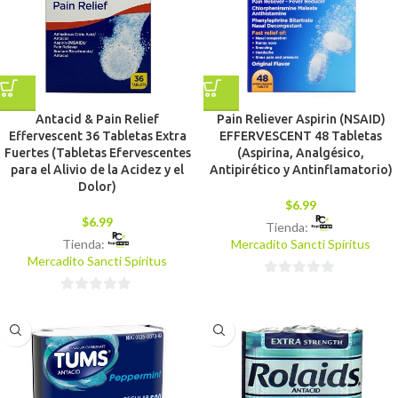
Antacid & Pain Relief
Pain Reliever Aspirin (NSAID)
Effervescent 36 Tabletas Extra
EFFERVESCENT 48 Tabletas
Fuertes (Tabletas Efervescentes
(Aspirina, Analgésico,
para el Alivio de la Acidez y el
Antipirético y Antinflamatorio)
Dolor)
$
6.99
$
6.99
Tienda:
Tienda:
Mercadito Sancti Spíritus
Mercadito Sancti Spíritus
0
0
de
de
5
5