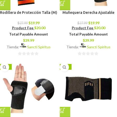
Rodillera de Protección Talla (M)
Muñequera Derecha Ajustable
$
19.99
$
19.99
$
27.99
$
27.99
Product Fee
$
20.00
Product Fee
$
20.00
Total Payable Amount
Total Payable Amount
$
39.99
$
39.99
Tienda:
Sancti Spíritus
Tienda:
Sancti Spíritus
0
0
de
de
-29%
-29%
5
5