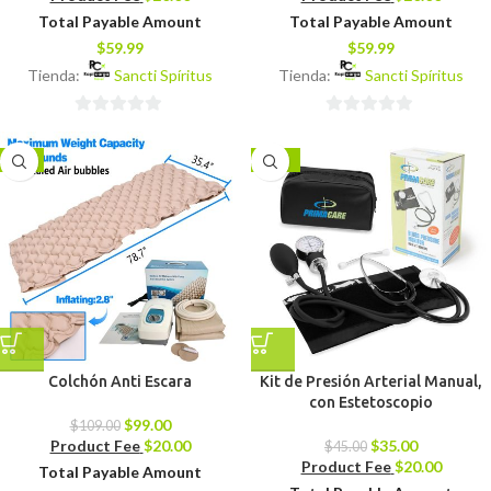
Total Payable Amount
Total Payable Amount
$
59.99
$
59.99
Tienda:
Sancti Spíritus
Tienda:
Sancti Spíritus
0
0
de
de
-9%
-22%
5
5
Colchón Anti Escara
Kit de Presión Arterial Manual,
con Estetoscopio
$
99.00
$
109.00
Product Fee
$
20.00
$
35.00
$
45.00
Product Fee
$
20.00
Total Payable Amount