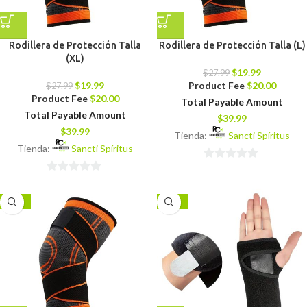
Rodillera de Protección Talla
Rodillera de Protección Talla (L)
(XL)
$
19.99
$
27.99
$
19.99
Product Fee
$
20.00
$
27.99
Product Fee
$
20.00
Total Payable Amount
Total Payable Amount
$
39.99
$
39.99
Tienda:
Sancti Spíritus
Tienda:
Sancti Spíritus
0
0
de
de
5
-29%
-29%
5