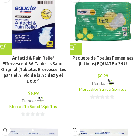
5
Antacid & Pain Relief
Paquete de Toallas Femeninas
Effervescent 36 Tabletas Sabor
(Intimas) EQUATE x 36 U
Original (Tabletas Efervescentes
para el Alivio de la Acidez y el
$
6.99
Dolor)
Tienda:
Mercadito Sancti Spíritus
$
6.99
Tienda:
0
Mercadito Sancti Spíritus
de
5
0
de
5