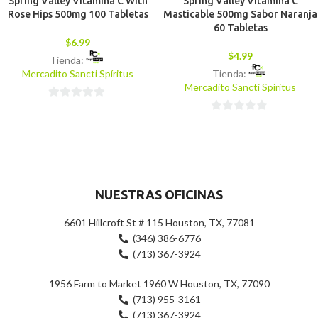
Spring Valley Vitamina C With
Spring Valley Vitamina C
Rose Hips 500mg 100 Tabletas
Masticable 500mg Sabor Naranja
60 Tabletas
$
6.99
$
4.99
Tienda:
Mercadito Sancti Spíritus
Tienda:
Mercadito Sancti Spíritus
0
0
de
de
5
5
NUESTRAS OFICINAS
6601 Hillcroft St # 115 Houston, TX, 77081
(346) 386-6776
(713) 367-3924
1956 Farm to Market 1960 W Houston, TX, 77090
(713) 955-3161
(713) 367-3924