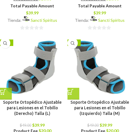
Total Payable Amount
Total Payable Amount
$
39.99
$
39.99
Tienda:
Sancti Spíritus
Tienda:
Sancti Spíritus
0
0
de
de
-18%
-18%
5
5
Soporte Ortopédico Ajustable
Soporte Ortopédico Ajustable
para Lesiones en el Tobillo
para Lesiones en el Tobillo
(Derecho) Talla (L)
(Izquierdo) Talla (M)
$
39.99
$
39.99
$
49.00
$
49.00
Product Fee
$
20.00
Product Fee
$
20.00