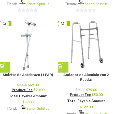
Tienda:
Sancti Spíritus
Tienda:
Sancti Spíritus
0
0
de
de
-13%
-11%
5
5
Muletas de Antebrazo (1 PAR)
Andador de Aluminio con 2
Ruedas
$
69.00
$
79.00
Product Fee
$
20.00
$
79.00
$
89.00
Product Fee
$
50.00
Total Payable Amount
Total Payable Amount
$
89.00
$
129.00
Tienda:
Sancti Spíritus
Tienda:
Sancti Spíritus