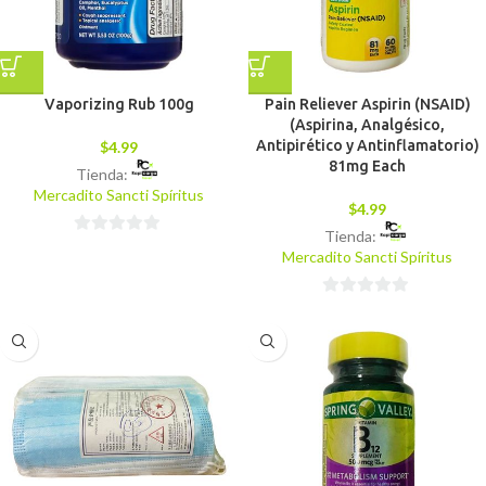
Vaporizing Rub 100g
Pain Reliever Aspirin (NSAID)
(Aspirina, Analgésico,
Antipirético y Antinflamatorio)
$
4.99
81mg Each
Tienda:
Mercadito Sancti Spíritus
$
4.99
Tienda:
0
Mercadito Sancti Spíritus
de
5
0
de
5