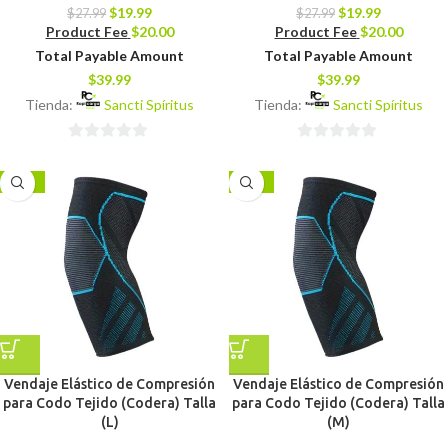
$
19.99
$
19.99
$
27.99
$
27.99
Product Fee
$
20.00
Product Fee
$
20.00
Total Payable Amount
Total Payable Amount
$
39.99
$
39.99
Tienda:
Sancti Spíritus
Tienda:
Sancti Spíritus
0
0
de
de
-29%
-29%
5
5
Vendaje Elástico de Compresión
Vendaje Elástico de Compresión
para Codo Tejido (Codera) Talla
para Codo Tejido (Codera) Talla
(L)
(M)