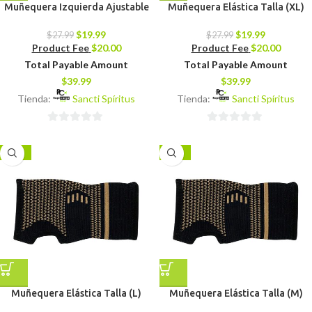
Muñequera Izquierda Ajustable
Muñequera Elástica Talla (XL)
$
19.99
$
19.99
$
27.99
$
27.99
Product Fee
$
20.00
Product Fee
$
20.00
Total Payable Amount
Total Payable Amount
$
39.99
$
39.99
Tienda:
Sancti Spíritus
Tienda:
Sancti Spíritus
0
0
de
de
-29%
-29%
5
5
Muñequera Elástica Talla (L)
Muñequera Elástica Talla (M)