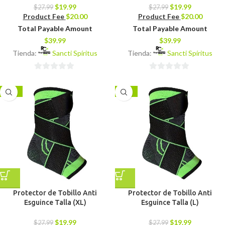
$
19.99
$
19.99
$
27.99
$
27.99
Product Fee
$
20.00
Product Fee
$
20.00
Total Payable Amount
Total Payable Amount
$
39.99
$
39.99
Tienda:
Sancti Spíritus
Tienda:
Sancti Spíritus
0
0
de
de
-29%
-29%
5
5
Protector de Tobillo Anti
Protector de Tobillo Anti
Esguince Talla (XL)
Esguince Talla (L)
$
19.99
$
19.99
$
27.99
$
27.99