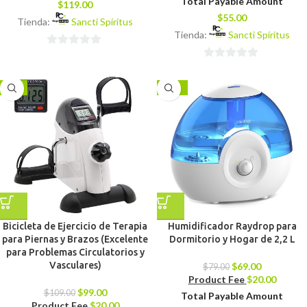
Total Payable Amount
$
119.00
$
55.00
Tienda:
Sancti Spíritus
Tienda:
Sancti Spíritus
0
0
de
de
5
-9%
-13%
5
Bicicleta de Ejercicio de Terapia
Humidificador Raydrop para
para Piernas y Brazos (Excelente
Dormitorio y Hogar de 2,2 L
para Problemas Circulatorios y
Vasculares)
$
69.00
$
79.00
Product Fee
$
20.00
$
99.00
$
109.00
Total Payable Amount
Product Fee
$
20.00