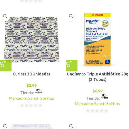
0
0
de
de
5
5
Curitas 30 Unidades
Ungüento Triple Antibiótico 28g
(2 Tubos)
$
3.99
$
6.99
Tienda:
Mercadito Sancti Spíritus
Tienda:
Mercadito Sancti Spíritus
0
0
de
de
5