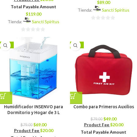
$
89.00
Total Payable Amount
Tienda:
Sancti Spíritus
$
119.00
Tienda:
Sancti Spíritus
0
de
0
5
de
-13%
-38%
5
Humidificador INSENVO para
Combo para Primeros Auxilios
Dormitorio y Hogar de 3 L
$
49.00
$
79.00
$
69.00
Product Fee
$
20.00
$
79.00
Product Fee
$
20.00
Total Payable Amount