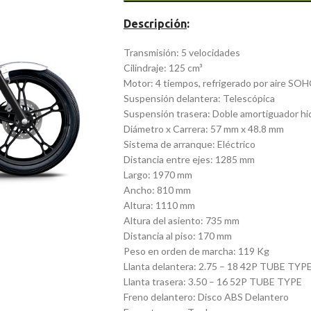
Descripción
:
Transmisión: 5 velocidades
Cilindraje: 125 cm³
Motor: 4 tiempos, refrigerado por aire SOHC
Suspensión delantera: Telescópica
Suspensión trasera: Doble amortiguador hid
Diámetro x Carrera: 57 mm x 48.8 mm
Sistema de arranque: Eléctrico
Distancia entre ejes: 1285 mm
Largo: 1970 mm
Ancho: 810 mm
Altura: 1110 mm
Altura del asiento: 735 mm
Distancia al piso: 170 mm
Peso en orden de marcha: 119 Kg
Llanta delantera: 2.75 – 18 42P TUBE TYP
Llanta trasera: 3.50 – 16 52P TUBE TYPE
Freno delantero: Disco ABS Delantero