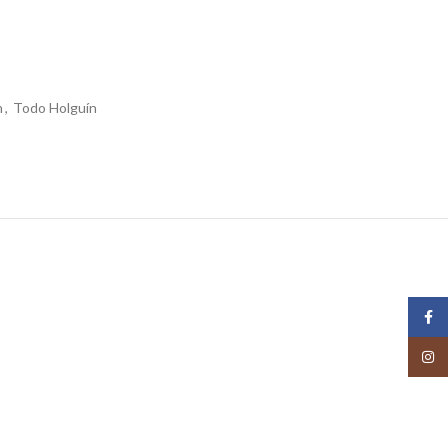
n
,
Todo Holguín
Face
Insta