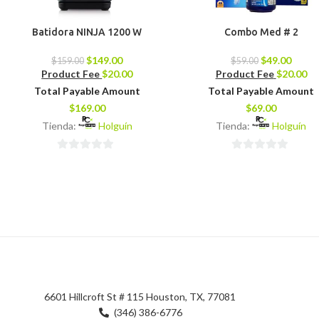
Batidora NINJA 1200 W
Combo Med # 2
$
149.00
$
49.00
$
159.00
$
59.00
Product Fee
$
20.00
Product Fee
$
20.00
Total Payable Amount
Total Payable Amount
$
169.00
$
69.00
Tienda:
Holguín
Tienda:
Holguín
0
0
de
de
5
5
6601 Hillcroft St # 115 Houston, TX, 77081
(346) 386-6776