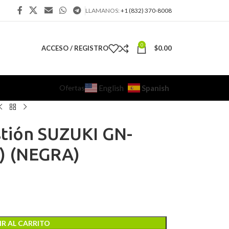
LLAMANOS:
+1 (832) 370-8008
0
ACCESO / REGISTRO
$
0.00
Ofertas
Spanish
English
tión SUZUKI GN-
c) (NEGRA)
R AL CARRITO