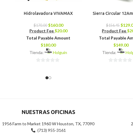
Hidrolavadora VIVAMAX
Sierra Circular 12Am
$
160.00
$
129.
$
170.00
$
156.45
Product Fee
$
20.00
Product Fee
$
2
Total Payable Amount
Total Payable A
$
180.00
$
149.00
Tienda:
Holguín
Tienda:
Hol
0
0
de
de
5
5
NUESTRAS OFICINAS
1956 Farm to Market 1960 W Houston, TX, 77090
2
(713) 955-3161