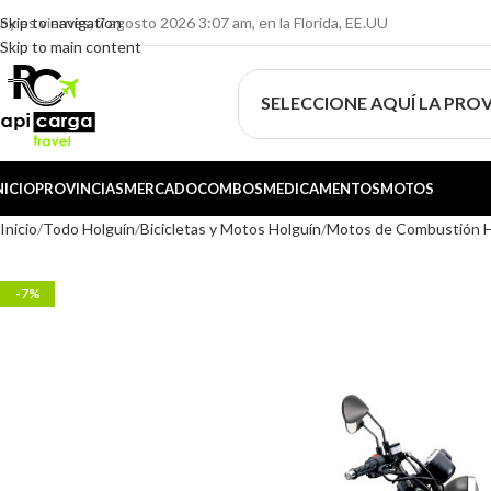
oy es viernes, 7 agosto 2026 3:07 am, en la Florida, EE.UU
Skip to navigation
Skip to main content
SELECCIONE AQUÍ LA PROV
NICIO
PROVINCIAS
MERCADO
COMBOS
MEDICAMENTOS
MOTOS
Inicio
Todo Holguín
Bicicletas y Motos Holguín
Motos de Combustión H
-7%