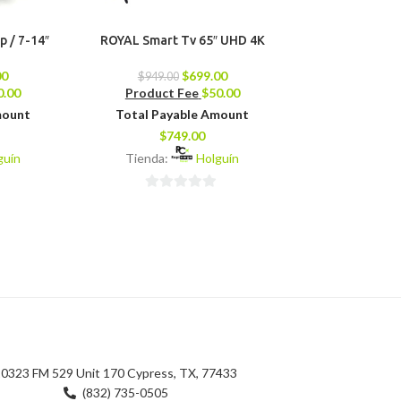
p / 7-14″
ROYAL Smart Tv 65″ UHD 4K
Batidora 
BLACK+DECKER (
00
$
699.00
$
949.00
0.00
Product Fee
$
50.00
$
119.0
Product 
mount
Total Payable Amount
Total Pay
$
749.00
$
11
guín
Tienda:
Holguín
Tienda:
0
0
de
de
5
5
0323 FM 529 Unit 170 Cypress, TX, 77433
(832) 735-0505