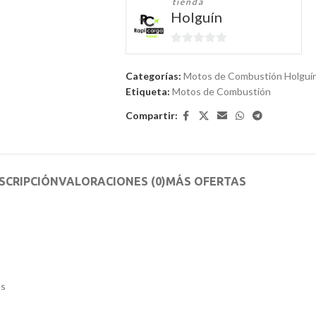
tienda
Holguín
0
de
Categorías:
Motos de Combustión Holguí
5
Etiqueta:
Motos de Combustión
Compartir:
SCRIPCIÓN
VALORACIONES (0)
MÁS OFERTAS
es