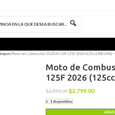
INCIA EN LA QUE DESEA BUSCAR…
olguín
Moto de Combustión SUZUKI GN-125F 2026 (125cc) (NEGRA)
Moto de Combus
125F 2026 (125c
$
2,799.00
$
2,999.00
1 disponibles
AÑADI