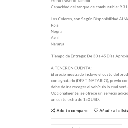
Freno trasero: Tambor
Capacidad del tanque de combustible: 9.3 Lt
Los Colores, son Según Disponibilidad Al M
Roja
Negra
Azul
Naranja
Tiempo de Entrega: De 30 a 45 Días Apro
A TENER EN CUENTA:
El precio mostrado incluye el costo del prod
consignatario (DESTINATARIO), previo contác
debe de ir a recoger el vehículo lo cual se
Opcionalmente, se ofrece un servicio adicio
un costo extra de 150 USD.
Add to compare
Añadir a la lis