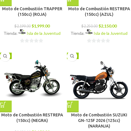
Moto de Combustión TRAPPER
Moto de Combustión RESTREPA
(150cc) (ROJA)
(150cc) (AZUL)
$
1,999.00
$
2,150.00
$
2,199.00
$
2,250.00
Tienda:
Isla de la Juventud
Tienda:
Isla de la Juventud
0
0
de
de
-4%
-7%
5
5
Moto de Combustión RESTREPA
Moto de Combustión SUZUKI
(150cc) (NEGRA)
GN-125F 2026 (125cc)
(NARANJA)