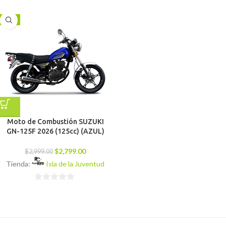
0
0
de
de
-7%
5
5
Moto de Combustión SUZUKI
GN-125F 2026 (125cc) (AZUL)
$
2,799.00
$
2,999.00
Tienda:
Isla de la Juventud
0
de
5