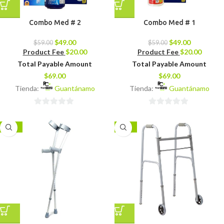
Combo Med # 2
Combo Med # 1
$
49.00
$
49.00
$
59.00
$
59.00
Product Fee
$
20.00
Product Fee
$
20.00
Total Payable Amount
Total Payable Amount
$
69.00
$
69.00
Tienda:
Guantánamo
Tienda:
Guantánamo
0
0
de
de
-13%
-11%
5
5