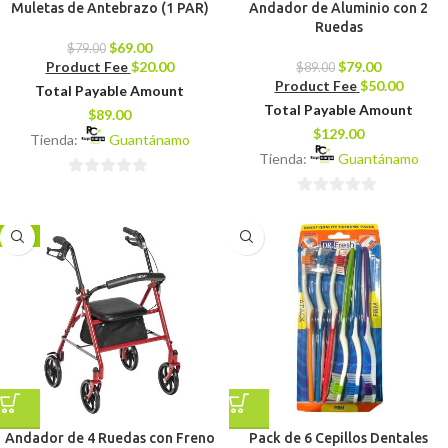
Muletas de Antebrazo (1 PAR)
Andador de Aluminio con 2
Ruedas
$
69.00
$
79.00
Product Fee
$
20.00
$
79.00
$
89.00
Product Fee
$
50.00
Total Payable Amount
Total Payable Amount
$
89.00
$
129.00
Tienda:
Guantánamo
Tienda:
Guantánamo
0
0
de
de
5
-7%
5
Andador de 4 Ruedas con Freno
Pack de 6 Cepillos Dentales