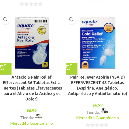
0
0
de
de
5
5
Antacid & Pain Relief
Pain Reliever Aspirin (NSAID)
Effervescent 36 Tabletas Extra
EFFERVESCENT 48 Tabletas
Fuertes (Tabletas Efervescentes
(Aspirina, Analgésico,
para el Alivio de la Acidez y el
Antipirético y Antinflamatorio)
Dolor)
$
6.99
$
6.99
Tienda:
Tienda:
Mercadito Guantánamo
Mercadito Guantánamo