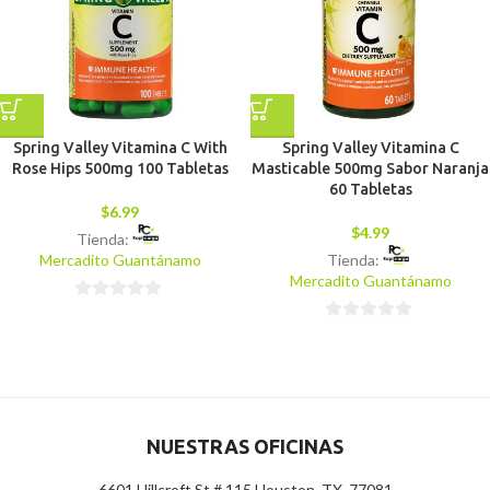
Spring Valley Vitamina C With
Spring Valley Vitamina C
Rose Hips 500mg 100 Tabletas
Masticable 500mg Sabor Naranja
60 Tabletas
$
6.99
$
4.99
Tienda:
Mercadito Guantánamo
Tienda:
Mercadito Guantánamo
0
0
de
de
5
5
NUESTRAS OFICINAS
6601 Hillcroft St # 115 Houston, TX, 77081