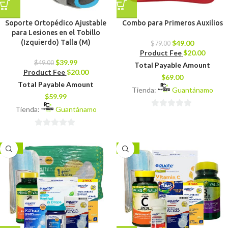
Soporte Ortopédico Ajustable
Combo para Primeros Auxilios
para Lesiones en el Tobillo
(Izquierdo) Talla (M)
$
49.00
$
79.00
Product Fee
$
20.00
$
39.99
$
49.00
Total Payable Amount
Product Fee
$
20.00
$
69.00
Total Payable Amount
Tienda:
Guantánamo
$
59.99
Tienda:
Guantánamo
0
de
0
5
de
-17%
-17%
5