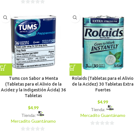
0
0
de
de
5
5
Tums con Sabor a Menta
Rolaids (Tabletas para el Alivio
(Tabletas para el Alivio de la
de la Acidez) 30 Tabletas Extra
Acidez y la Indigestión Ácida) 36
Fuertes
Tabletas
$
4.99
$
4.99
Tienda:
Tienda:
Mercadito Guantánamo
Mercadito Guantánamo
0
0