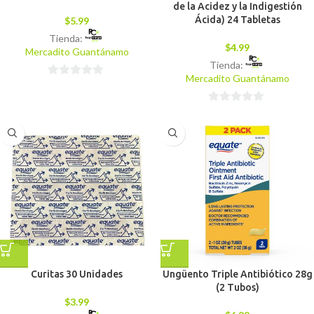
de la Acidez y la Indigestión
Ácida) 24 Tabletas
$
5.99
Tienda:
$
4.99
Mercadito Guantánamo
Tienda:
Mercadito Guantánamo
0
de
0
5
de
5
Curitas 30 Unidades
Ungüento Triple Antibiótico 28g
(2 Tubos)
$
3.99