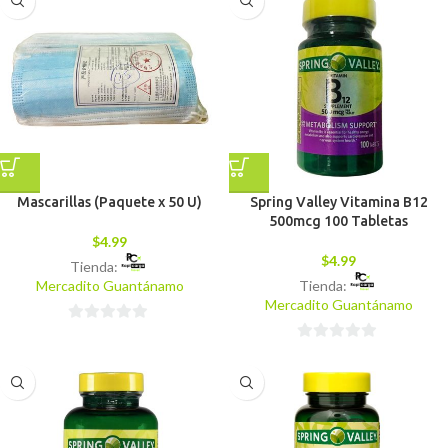
5
Mascarillas (Paquete x 50 U)
Spring Valley Vitamina B12
500mcg 100 Tabletas
$
4.99
$
4.99
Tienda:
Mercadito Guantánamo
Tienda:
Mercadito Guantánamo
0
0
de
de
5
5