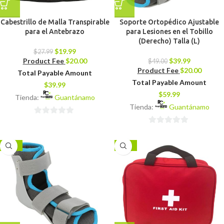
Cabestrillo de Malla Transpirable
Soporte Ortopédico Ajustable
para el Antebrazo
para Lesiones en el Tobillo
(Derecho) Talla (L)
$
19.99
$
27.99
Product Fee
$
20.00
$
39.99
$
49.00
Product Fee
$
20.00
Total Payable Amount
Total Payable Amount
$
39.99
$
59.99
Tienda:
Guantánamo
Tienda:
Guantánamo
0
0
de
de
5
-18%
-38%
5