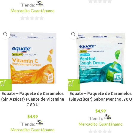
Tienda:
0
Mercadito Guantánamo
de
5
0
de
5
Equate – Paquete de Caramelos
Equate – Paquete de Caramelos
(Sin Azúcar) Fuente de Vitamina
(Sin Azúcar) Sabor Menthol 70 U
C 80 U
$
4.99
$
4.99
Tienda:
Tienda:
Mercadito Guantánamo
Mercadito Guantánamo