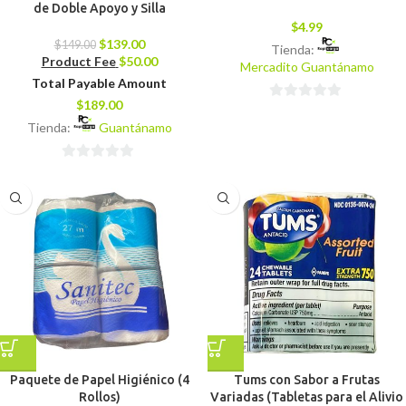
de Doble Apoyo y Silla
$
4.99
$
139.00
$
149.00
Tienda:
Product Fee
$
50.00
Mercadito Guantánamo
Total Payable Amount
$
189.00
0
Tienda:
Guantánamo
de
5
0
de
5
Paquete de Papel Higiénico (4
Tums con Sabor a Frutas
Rollos)
Variadas (Tabletas para el Alivio