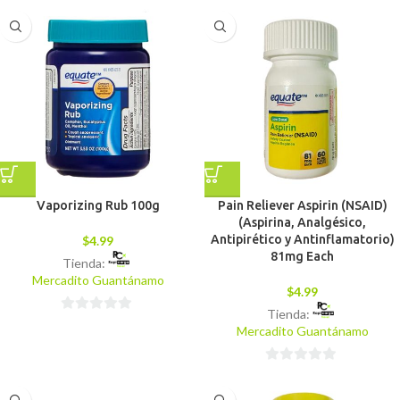
de
de
5
5
Vaporizing Rub 100g
Pain Reliever Aspirin (NSAID)
(Aspirina, Analgésico,
Antipirético y Antinflamatorio)
$
4.99
81mg Each
Tienda:
Mercadito Guantánamo
$
4.99
Tienda:
0
Mercadito Guantánamo
de
5
0
de