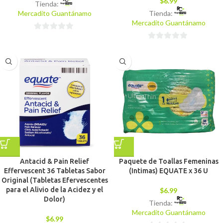
$
6.99
Tienda:
Mercadito Guantánamo
Tienda:
Mercadito Guantánamo
0
0
de
de
5
5
Antacid & Pain Relief
Paquete de Toallas Femeninas
Effervescent 36 Tabletas Sabor
(Intimas) EQUATE x 36 U
Original (Tabletas Efervescentes
para el Alivio de la Acidez y el
$
6.99
Dolor)
Tienda:
Mercadito Guantánamo
$
6.99