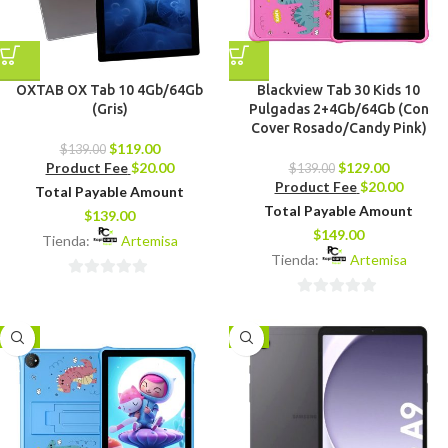
OXTAB OX Tab 10 4Gb/64Gb
Blackview Tab 30 Kids 10
(Gris)
Pulgadas 2+4Gb/64Gb (Con
Cover Rosado/Candy Pink)
$
119.00
$
139.00
Product Fee
$
20.00
$
129.00
$
139.00
Product Fee
$
20.00
Total Payable Amount
Total Payable Amount
$
139.00
$
149.00
Tienda:
Artemisa
Tienda:
Artemisa
0
0
de
de
5
-7%
-6%
5