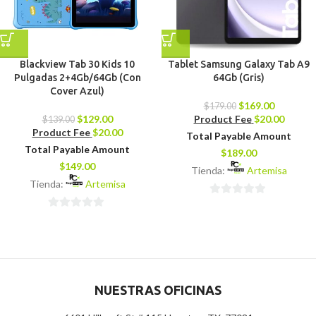
Blackview Tab 30 Kids 10
Tablet Samsung Galaxy Tab A9
Pulgadas 2+4Gb/64Gb (Con
64Gb (Gris)
Cover Azul)
$
169.00
$
179.00
$
129.00
Product Fee
$
20.00
$
139.00
Product Fee
$
20.00
Total Payable Amount
Total Payable Amount
$
189.00
$
149.00
Tienda:
Artemisa
Tienda:
Artemisa
0
0
de
de
5
5
NUESTRAS OFICINAS