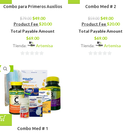
Combo para Primeros Auxilios
Combo Med # 2
$
49.00
$
49.00
$
79.00
$
59.00
Product Fee
$
20.00
Product Fee
$
20.00
Total Payable Amount
Total Payable Amount
$
69.00
$
69.00
Tienda:
Artemisa
Tienda:
Artemisa
0
0
de
de
-17%
5
5
Combo Med # 1