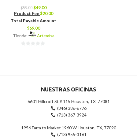
$
49.00
$
59.00
Product Fee
$
20.00
Total Payable Amount
$
69.00
Tienda:
Artemisa
0
de
5
NUESTRAS OFICINAS
6601 Hillcroft St # 115 Houston, TX, 77081
(346) 386-6776
(713) 367-3924
1956 Farm to Market 1960 W Houston, TX, 77090
(713) 955-3161