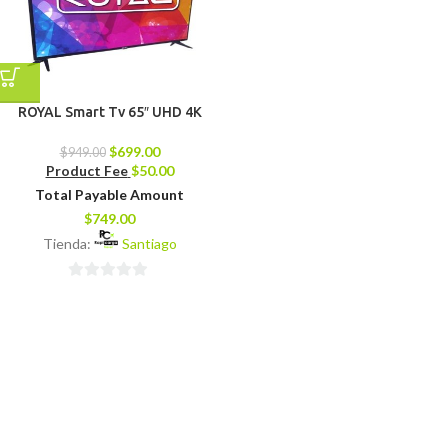
ROYAL Smart Tv 65″ UHD 4K
$
699.00
$
949.00
Product Fee
$
50.00
Total Payable Amount
$
749.00
Tienda:
Santiago
0
de
5