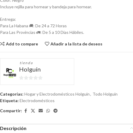
Color: Negro
Incluye rejilla para hornear y bandeja para hornear.
Entrega:
Para La Habana 🚚: De 24 a 72 Horas
Para Las Provincias 🚛: De 5 a 10 Días Hábiles.
Add to compare
Añadir a la lista de deseos
tienda
Holguín
0
de
Categorías:
Hogar y Electrodomésticos Holguín
,
Todo Holguín
5
Etiqueta:
Electrodomésticos
Compartir:
Descripción