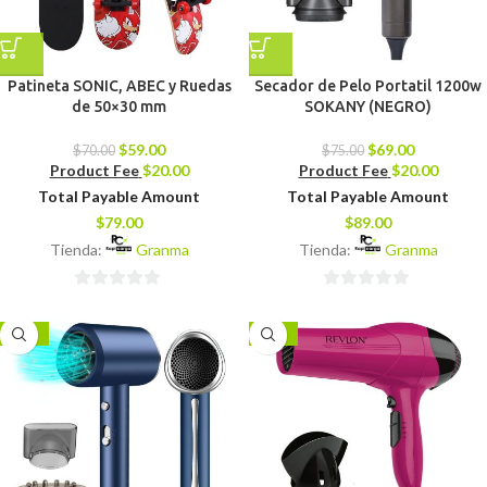
Patineta SONIC, ABEC y Ruedas
Secador de Pelo Portatil 1200w
de 50×30 mm
SOKANY (NEGRO)
$
59.00
$
69.00
$
70.00
$
75.00
Product Fee
$
20.00
Product Fee
$
20.00
Total Payable Amount
Total Payable Amount
$
79.00
$
89.00
Tienda:
Granma
Tienda:
Granma
0
0
de
de
-14%
-18%
5
5