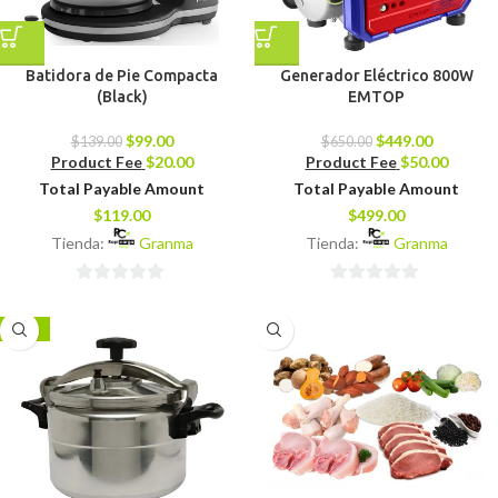
Batidora de Pie Compacta
Generador Eléctrico 800W
(Black)
EMTOP
$
99.00
$
449.00
$
139.00
$
650.00
Product Fee
$
20.00
Product Fee
$
50.00
Total Payable Amount
Total Payable Amount
$
119.00
$
499.00
Tienda:
Granma
Tienda:
Granma
0
0
de
de
-13%
5
5