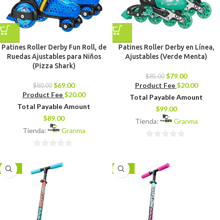
Patines Roller Derby Fun Roll, de
Patines Roller Derby en Línea,
Ruedas Ajustables para Niños
Ajustables (Verde Menta)
(Pizza Shark)
$
79.00
$
85.00
$
69.00
Product Fee
$
20.00
$
80.00
Product Fee
$
20.00
Total Payable Amount
Total Payable Amount
$
99.00
$
89.00
Tienda:
Granma
Tienda:
Granma
0
0
de
de
5
-11%
-11%
5