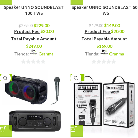
Speaker UNNO SOUNDBLAST
Speaker UNNO SOUNDBLAST 60
100 TWS
TWS
$
229.00
$
149.00
$
279.00
$
179.00
Product Fee
$
20.00
Product Fee
$
20.00
Total Payable Amount
Total Payable Amount
$
249.00
$
169.00
Tienda:
Granma
Tienda:
Granma
0
0
de
de
-7%
-25%
5
5