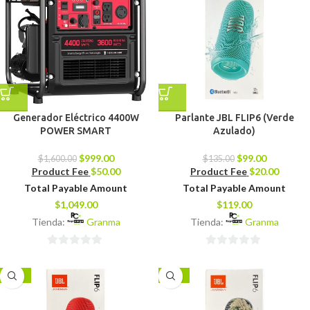
Generador Eléctrico 4400W
Parlante JBL FLIP6 (Verde
POWER SMART
Azulado)
$
999.00
$
99.00
$
1,600.00
$
135.00
Product Fee
$
50.00
Product Fee
$
20.00
Total Payable Amount
Total Payable Amount
$
1,049.00
$
119.00
Tienda:
Granma
Tienda:
Granma
0
0
de
de
-27%
-27%
5
5