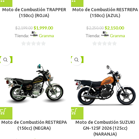
Moto de Combustión TRAPPER
Moto de Combustión RESTREPA
(150cc) (ROJA)
(150cc) (AZUL)
$
1,999.00
$
2,150.00
$
2,199.00
$
2,250.00
Tienda:
Granma
Tienda:
Granma
0
0
de
de
-4%
-7%
5
5
Moto de Combustión RESTREPA
Moto de Combustión SUZUKI
(150cc) (NEGRA)
GN-125F 2026 (125cc)
(NARANJA)