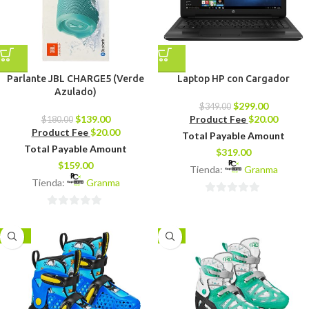
Parlante JBL CHARGE5 (Verde
Laptop HP con Cargador
Azulado)
$
299.00
$
349.00
$
139.00
Product Fee
$
20.00
$
180.00
Product Fee
$
20.00
Total Payable Amount
Total Payable Amount
$
319.00
$
159.00
Tienda:
Granma
Tienda:
Granma
0
0
de
de
5
-14%
-7%
5