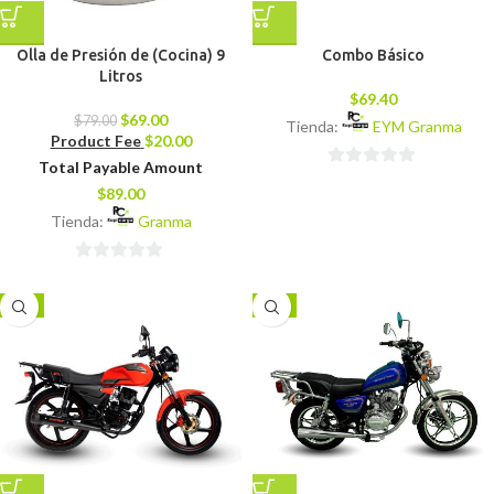
Olla de Presión de (Cocina) 9
Combo Básico
Litros
$
69.40
$
69.00
$
79.00
Tienda:
EYM Granma
Product Fee
$
20.00
Total Payable Amount
0
$
89.00
de
Tienda:
Granma
5
0
de
-9%
-4%
5