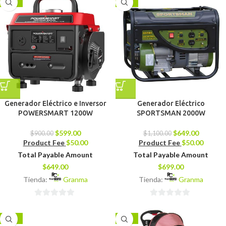
-33%
-41%
5
Generador Eléctrico e Inversor
Generador Eléctrico
POWERSMART 1200W
SPORTSMAN 2000W
$
599.00
$
649.00
$
900.00
$
1,100.00
Product Fee
$
50.00
Product Fee
$
50.00
Total Payable Amount
Total Payable Amount
$
649.00
$
699.00
Tienda:
Granma
Tienda:
Granma
0
0
de
de
-18%
-12%
5
5