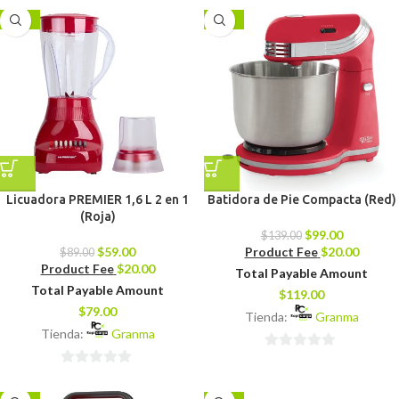
de
-34%
-29%
5
Licuadora PREMIER 1,6 L 2 en 1
Batidora de Pie Compacta (Red)
(Roja)
$
99.00
$
139.00
$
59.00
Product Fee
$
20.00
$
89.00
Product Fee
$
20.00
Total Payable Amount
Total Payable Amount
$
119.00
$
79.00
Tienda:
Granma
Tienda:
Granma
0
0
de
de
5