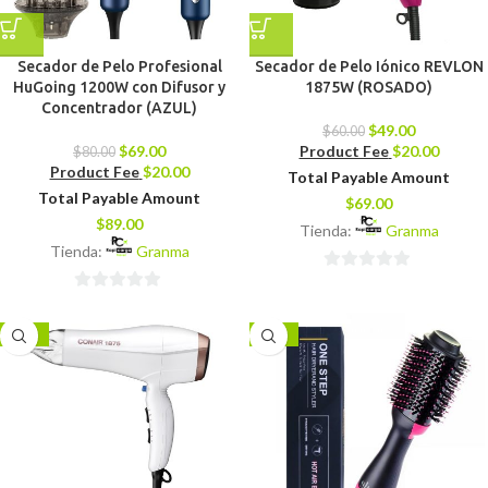
Secador de Pelo Profesional
Secador de Pelo Iónico REVLON
HuGoing 1200W con Difusor y
1875W (ROSADO)
Concentrador (AZUL)
$
49.00
$
60.00
$
69.00
Product Fee
$
20.00
$
80.00
Product Fee
$
20.00
Total Payable Amount
Total Payable Amount
$
69.00
$
89.00
Tienda:
Granma
Tienda:
Granma
0
0
de
de
5
-16%
-18%
5