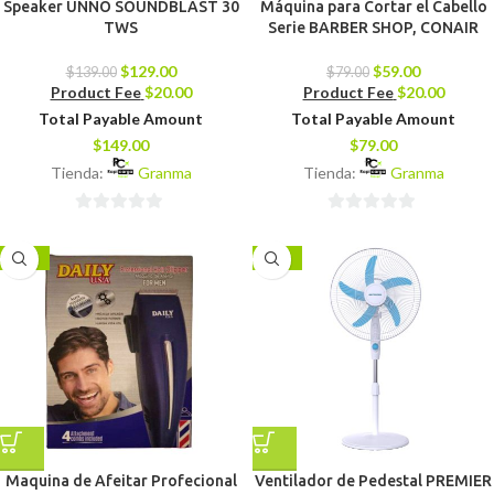
Speaker UNNO SOUNDBLAST 30
Máquina para Cortar el Cabello
TWS
Serie BARBER SHOP, CONAIR
$
129.00
$
59.00
$
139.00
$
79.00
Product Fee
$
20.00
Product Fee
$
20.00
Total Payable Amount
Total Payable Amount
$
149.00
$
79.00
Tienda:
Granma
Tienda:
Granma
0
0
de
de
-11%
-14%
5
5
Maquina de Afeitar Profecional
Ventilador de Pedestal PREMIER