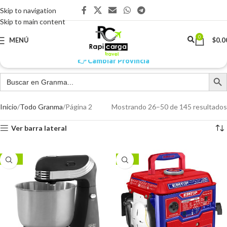
Skip to navigation
Skip to main content
0
MENÚ
$
0.0
👉 Cambiar Provincia
Inicio
Todo Granma
Página 3
Mostrando 51–75 de 145 resultados
Ver barra lateral
-29%
-31%