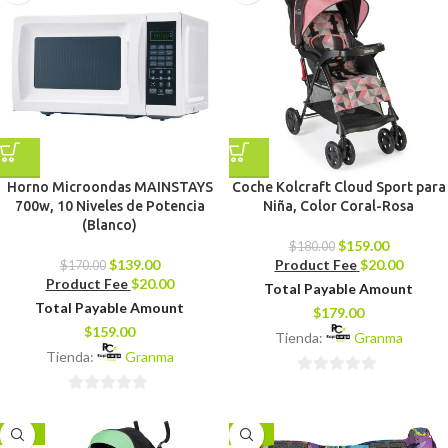
Horno Microondas MAINSTAYS
Coche Kolcraft Cloud Sport para
700w, 10 Niveles de Potencia
Niña, Color Coral-Rosa
(Blanco)
$
159.00
$
180.00
$
139.00
Product Fee
$
20.00
$
170.00
Product Fee
$
20.00
Total Payable Amount
Total Payable Amount
$
179.00
$
159.00
Tienda:
Granma
Tienda:
Granma
0
0
de
de
5
-12%
-10%
5