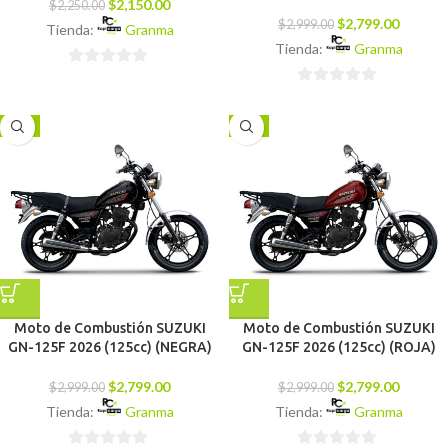
$
2,150.00
$
2,250.00
$
2,799.00
$
2,999.00
Tienda:
Granma
Tienda:
Granma
0
0
de
de
5
-7%
-7%
5
Moto de Combustión SUZUKI
Moto de Combustión SUZUKI
GN-125F 2026 (125cc) (NEGRA)
GN-125F 2026 (125cc) (ROJA)
$
2,799.00
$
2,799.00
$
2,999.00
$
2,999.00
Tienda:
Granma
Tienda:
Granma