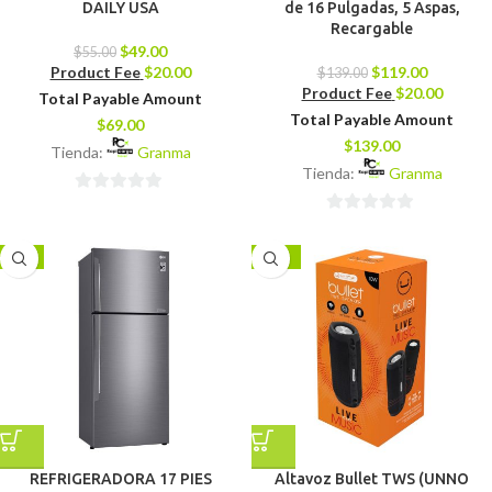
DAILY USA
de 16 Pulgadas, 5 Aspas,
Recargable
$
49.00
$
55.00
Product Fee
$
20.00
$
119.00
$
139.00
Product Fee
$
20.00
Total Payable Amount
Total Payable Amount
$
69.00
$
139.00
Tienda:
Granma
Tienda:
Granma
0
0
de
de
5
-2%
-29%
5
REFRIGERADORA 17 PIES
Altavoz Bullet TWS (UNNO