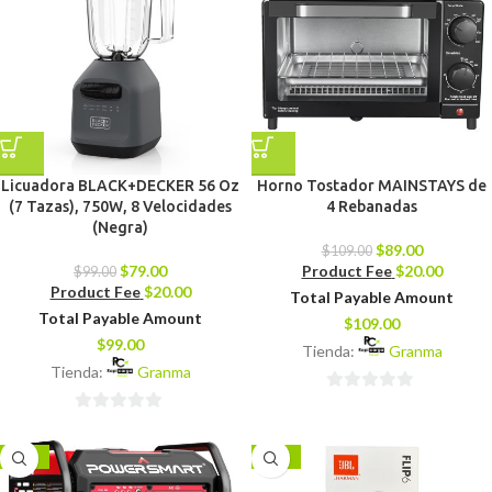
Licuadora BLACK+DECKER 56 Oz
Horno Tostador MAINSTAYS de
(7 Tazas), 750W, 8 Velocidades
4 Rebanadas
(Negra)
$
89.00
$
109.00
$
79.00
Product Fee
$
20.00
$
99.00
Product Fee
$
20.00
Total Payable Amount
Total Payable Amount
$
109.00
$
99.00
Tienda:
Granma
Tienda:
Granma
0
0
de
de
5
-38%
-27%
5