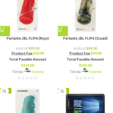
Parlante JBL FLIP6 (Rojo)
Parlante JBL FLIP6 (Scuad)
$
99.00
$
99.00
$
135.00
$
135.00
Product Fee
$
20.00
Product Fee
$
20.00
Total Payable Amount
Total Payable Amount
$
119.00
$
119.00
Tienda:
Granma
Tienda:
Granma
0
0
de
de
-23%
-14%
5
5