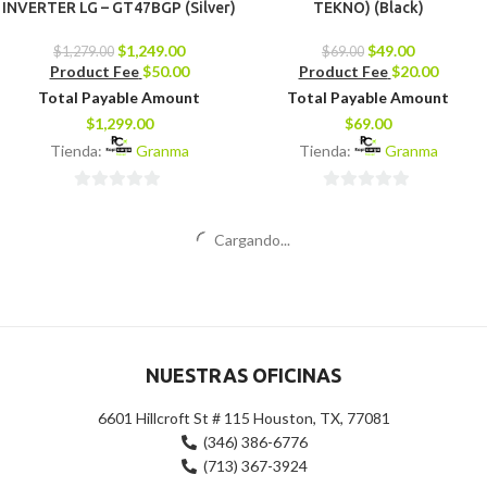
INVERTER LG – GT47BGP (Silver)
TEKNO) (Black)
$
1,249.00
$
49.00
$
1,279.00
$
69.00
Product Fee
$
50.00
Product Fee
$
20.00
Total Payable Amount
Total Payable Amount
$
1,299.00
$
69.00
Tienda:
Granma
Tienda:
Granma
0
0
de
de
-29%
-29%
5
5
Altavoz Bullet TWS (UNNO
Altavoz Bullet TWS (UNNO
TEKNO) (Blue)
TEKNO) (Gris)