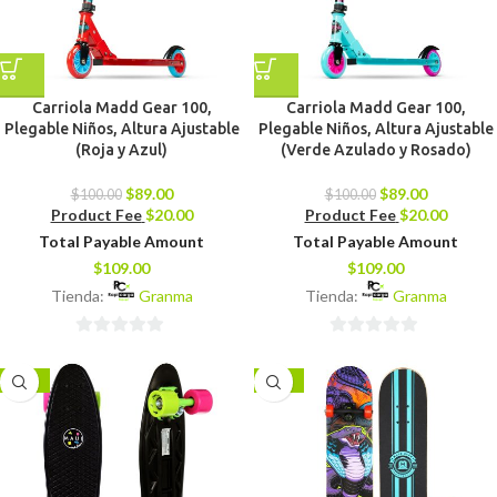
Carriola Madd Gear 100,
Carriola Madd Gear 100,
Plegable Niños, Altura Ajustable
Plegable Niños, Altura Ajustable
(Roja y Azul)
(Verde Azulado y Rosado)
$
89.00
$
89.00
$
100.00
$
100.00
Product Fee
$
20.00
Product Fee
$
20.00
Total Payable Amount
Total Payable Amount
$
109.00
$
109.00
Tienda:
Granma
Tienda:
Granma
0
0
de
de
-13%
-21%
5
5