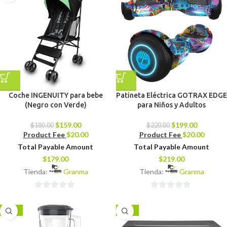
Coche INGENUITY para bebe
Patineta Eléctrica GOTRAX EDGE
(Negro con Verde)
para Niños y Adultos
$
159.00
$
199.00
$
180.00
$
220.00
Product Fee
$
20.00
Product Fee
$
20.00
Total Payable Amount
Total Payable Amount
$
179.00
$
219.00
Tienda:
Granma
Tienda:
Granma
0
0
de
de
-20%
-18%
5
5