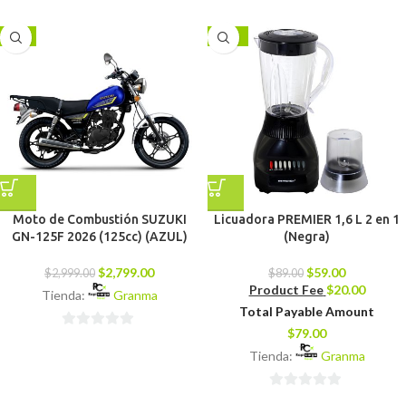
0
0
de
de
-7%
-34%
5
5
Moto de Combustión SUZUKI
Licuadora PREMIER 1,6 L 2 en 1
GN-125F 2026 (125cc) (AZUL)
(Negra)
$
2,799.00
$
59.00
$
2,999.00
$
89.00
Product Fee
$
20.00
Tienda:
Granma
Total Payable Amount
$
79.00
0
Tienda:
Granma
de
5
0