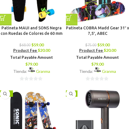
Patineta MAUI and SONS Negra
Patineta COBRA Madd Gear 31″ x
con Ruedas de Colores de 60 mm
7,5″, ABEC
$
59.00
$
59.00
$
68.00
$
75.00
Product Fee
$
20.00
Product Fee
$
20.00
Total Payable Amount
Total Payable Amount
$
79.00
$
79.00
Tienda:
Granma
Tienda:
Granma
0
0
de
de
-16%
-8%
5
5