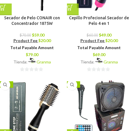
Secador de Pelo CONAIR con
Cepillo Profecional Secador de
Concentrador 1875W
Pelo 4 en 1
$
59.00
$
49.00
$
70.00
$
60.00
Product Fee
$
20.00
Product Fee
$
20.00
Total Payable Amount
Total Payable Amount
$
79.00
$
69.00
Tienda:
Granma
Tienda:
Granma
0
0
de
de
-25%
-21%
5
5