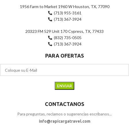
$
49.00
$
49.00
$
69.00
$
69.00
Product Fee
$
20.00
Product Fee
$
20.00
Total Payable Amount
Total Payable Amount
$
69.00
$
69.00
Tienda:
Granma
Tienda:
Granma
0
0
de
de
-13%
-14%
5
5
Altavoz SPIN WATER RESISTANT
OXTAB OX Tab 10 4Gb/64Gb
(UNNO TEKNO)
(Gris)