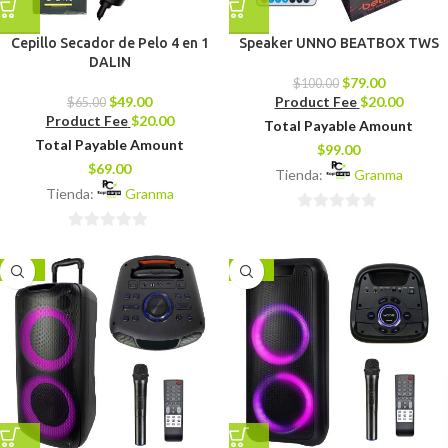
Cepillo Secador de Pelo 4 en 1
Speaker UNNO BEATBOX TWS
DALIN
$
79.00
$
100.00
$
49.00
Product Fee
$
20.00
$
65.00
Product Fee
$
20.00
Total Payable Amount
Total Payable Amount
$
99.00
$
69.00
Tienda:
Granma
Tienda:
Granma
0
0
de
de
5
-18%
-17%
5