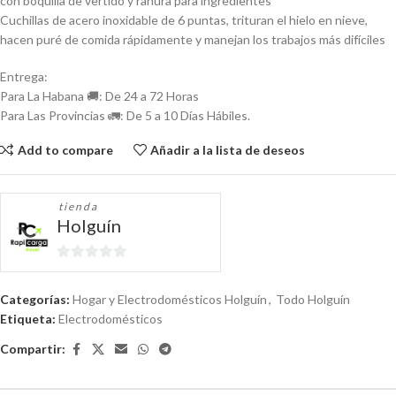
con boquilla de vertido y ranura para ingredientes
Cuchillas de acero inoxidable de 6 puntas, trituran el hielo en nieve,
hacen puré de comida rápidamente y manejan los trabajos más difíciles
Entrega:
Para La Habana 🚚: De 24 a 72 Horas
Para Las Provincias 🚛: De 5 a 10 Días Hábiles.
Add to compare
Añadir a la lista de deseos
tienda
Holguín
0
de
Categorías:
Hogar y Electrodomésticos Holguín
,
Todo Holguín
5
Etiqueta:
Electrodomésticos
Compartir: