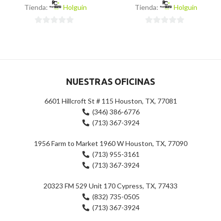
Tienda:
Holguín
Tienda:
Holguín
0
0
de
de
5
5
NUESTRAS OFICINAS
6601 Hillcroft St # 115 Houston, TX, 77081
(346) 386-6776
(713) 367-3924
1956 Farm to Market 1960 W Houston, TX, 77090
(713) 955-3161
(713) 367-3924
20323 FM 529 Unit 170 Cypress, TX, 77433
(832) 735-0505
(713) 367-3924