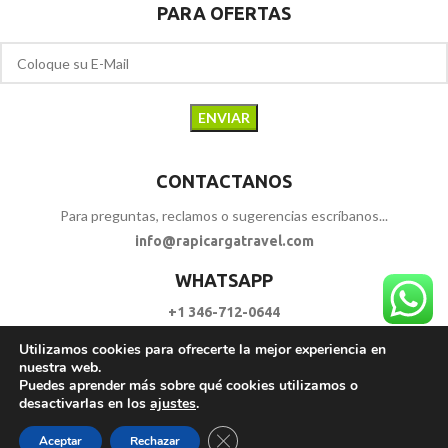
PARA OFERTAS
CONTACTANOS
Para preguntas, reclamos o sugerencias escríbanos...
info@rapicargatravel.com
WHATSAPP
+1 346-712-0644
Utilizamos cookies para ofrecerte la mejor experiencia en
SIGUENOS
nuestra web.
Puedes aprender más sobre qué cookies utilizamos o
desactivarlas en los
ajustes
.
RAPI CARGA TRAVEL
2023 - 2026. | Todos los Derechos Reservados.
Cerrar el banner de cookies RGPD
Aceptar
Rechazar