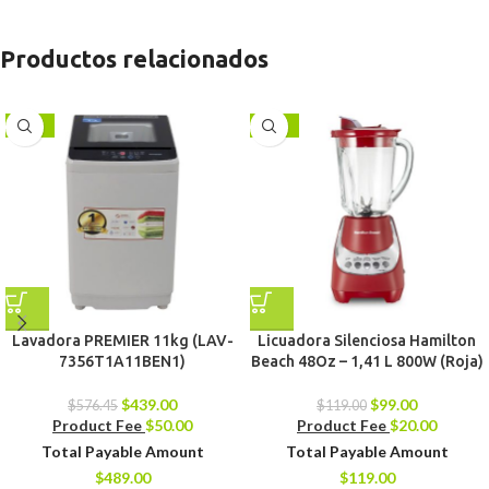
Productos relacionados
-24%
-17%
Lavadora PREMIER 11kg (LAV-
Licuadora Silenciosa Hamilton
7356T1A11BEN1)
Beach 48Oz – 1,41 L 800W (Roja)
$
439.00
$
99.00
$
576.45
$
119.00
Product Fee
$
50.00
Product Fee
$
20.00
Total Payable Amount
Total Payable Amount
$
489.00
$
119.00