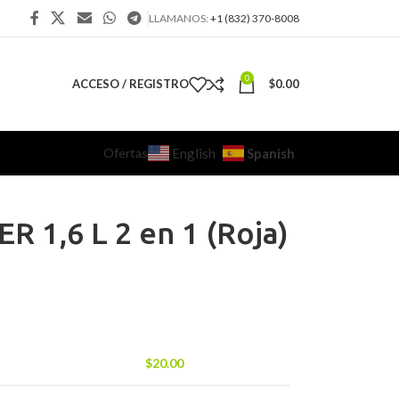
LLAMANOS:
+1 (832) 370-8008
0
ACCESO / REGISTRO
$
0.00
Ofertas
Spanish
English
R 1,6 L 2 en 1 (Roja)
$
20.00