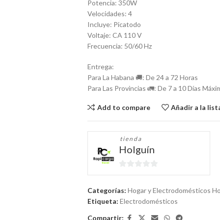
Potencia: 350W
Velocidades: 4
Incluye: Picatodo
Voltaje: CA 110 V
Frecuencia: 50/60 Hz
Entrega:
Para La Habana 🚚: De 24 a 72 Horas
Para Las Provincias 🚛: De 7 a 10 Días Máxi
Add to compare
Añadir a la lis
tienda
Holguín
0
de
Categorías:
Hogar y Electrodomésticos Ho
5
Etiqueta:
Electrodomésticos
Compartir: