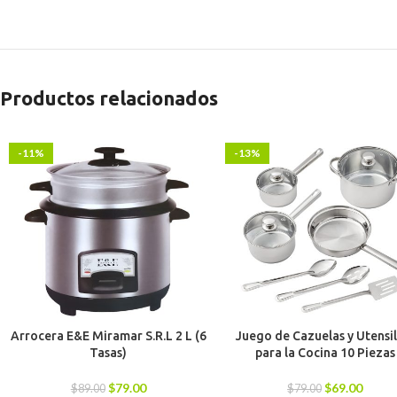
Productos relacionados
-11%
-13%
Arrocera E&E Miramar S.R.L 2 L (6
Juego de Cazuelas y Utensil
Tasas)
para la Cocina 10 Piezas
$
79.00
$
69.00
$
89.00
$
79.00