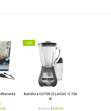
-22%
-13%
iadherente
Batidora OSTER (CLASSIC +) 700
Olla de Presió
W
Li
0
0.00
$
109.00
$
139.00
$
79.00