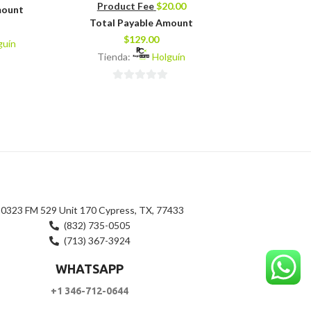
Product Fee
$
20.00
Product 
mount
Total Payable Amount
Total Pay
$
129.00
$
8
guín
Tienda:
Holguín
Tienda:
0
0
de
de
5
5
0323 FM 529 Unit 170 Cypress, TX, 77433
(832) 735-0505
(713) 367-3924
WHATSAPP
+1 346-712-0644