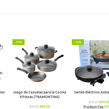
-10%
-13%
ios
Juego de Cazuelas para la Cocina
Sartén Eléctrico Ant
9 Piezas (TRAMONTINA)
$
69.0
$
79.00
$
89.00
Product Fee
$
2
$
99.00