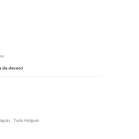
mo.
ta de deseos
lguín
,
Todo Holguín