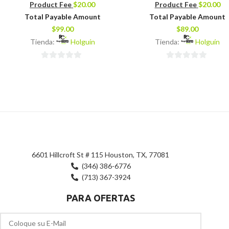
Product Fee
$
20.00
Product Fee
$
20.00
Total Payable Amount
Total Payable Amount
$
99.00
$
89.00
Tienda:
Holguín
Tienda:
Holguín
0
0
de
de
5
5
6601 Hillcroft St # 115 Houston, TX, 77081
(346) 386-6776
(713) 367-3924
PARA OFERTAS