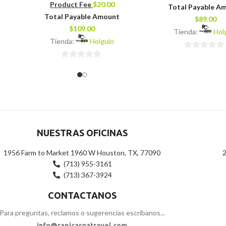
Product Fee
$
20.00
Total Payable A
Total Payable Amount
$
89.00
$
109.00
Tienda:
Hol
Tienda:
Holguín
0
0
de
de
5
5
NUESTRAS OFICINAS
1956 Farm to Market 1960 W Houston, TX, 77090
2
(713) 955-3161
(713) 367-3924
CONTACTANOS
Para preguntas, reclamos o sugerencias escríbanos...
info@rapicargatravel.com