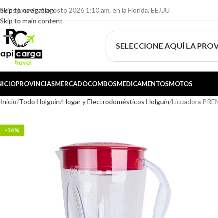
oy es jueves, 6 agosto 2026 1:10 am, en la Florida, EE.UU
Skip to navigation
Skip to main content
SELECCIONE AQUÍ LA PROV
NICIO
PROVINCIAS
MERCADO
COMBOS
MEDICAMENTOS
MOTOS
Inicio
Todo Holguín
Hogar y Electrodomésticos Holguín
Licuadora PREMI
-34%