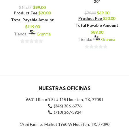
20″
$
99.00
$
109.00
Product Fee
$
20.00
$
69.00
$
79.00
Product Fee
$
20.00
Total Payable Amount
Total Payable Amount
$
119.00
$
89.00
Tienda:
Granma
Tienda:
Granma
0
0
de
de
5
5
NUESTRAS OFICINAS
6601 Hillcroft St # 115 Houston, TX, 77081
(346) 386-6776
(713) 367-3924
1956 Farm to Market 1960 W Houston, TX, 77090