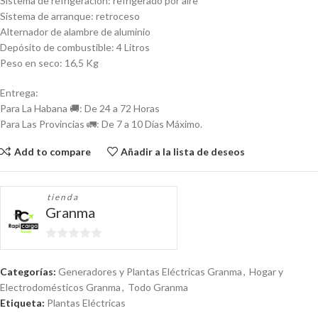
Sistema de refrigeración: refrigerado por aire
Sistema de arranque: retroceso
Alternador de alambre de aluminio
Depósito de combustible: 4 Litros
Peso en seco: 16,5 Kg
Entrega:
Para La Habana 🚚: De 24 a 72 Horas
Para Las Provincias 🚛: De 7 a 10 Días Máximo.
Add to compare
Añadir a la lista de deseos
tienda
Granma
0
de
Categorías:
Generadores y Plantas Eléctricas Granma
,
Hogar y
5
Electrodomésticos Granma
,
Todo Granma
Etiqueta:
Plantas Eléctricas