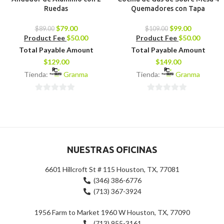
Ruedas
Quemadores con Tapa
$
79.00
$
99.00
$
89.00
$
109.00
Product Fee
$
50.00
Product Fee
$
50.00
Total Payable Amount
Total Payable Amount
$
129.00
$
149.00
Tienda:
Granma
Tienda:
Granma
0
0
de
de
5
5
NUESTRAS OFICINAS
6601 Hillcroft St # 115 Houston, TX, 77081
(346) 386-6776
(713) 367-3924
1956 Farm to Market 1960 W Houston, TX, 77090
(713) 955-3161