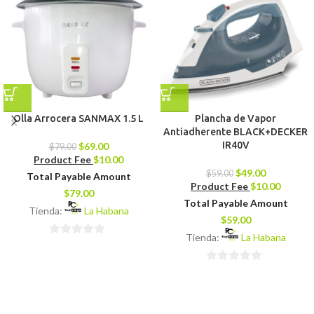
Olla Arrocera SANMAX 1.5 L
Plancha de Vapor
Antiadherente BLACK+DECKER
IR40V
$
69.00
$
79.00
Product Fee
$
10.00
$
49.00
$
59.00
Total Payable Amount
Product Fee
$
10.00
$
79.00
Total Payable Amount
Tienda:
La Habana
$
59.00
Tienda:
La Habana
0
de
0
5
de
5