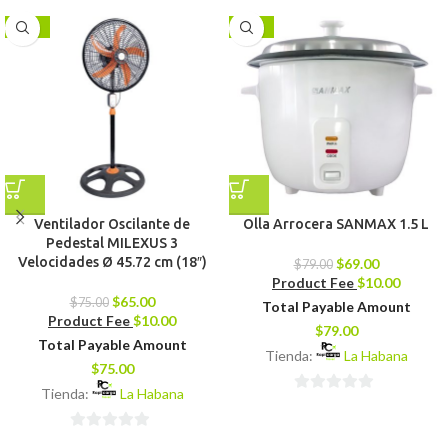
-13%
-13%
Ventilador Oscilante de
Olla Arrocera SANMAX 1.5 L
Pedestal MILEXUS 3
Velocidades Ø 45.72 cm (18″)
$
69.00
$
79.00
Product Fee
$
10.00
$
65.00
$
75.00
Total Payable Amount
Product Fee
$
10.00
$
79.00
Total Payable Amount
Tienda:
La Habana
$
75.00
Tienda:
La Habana
0
de
0
5