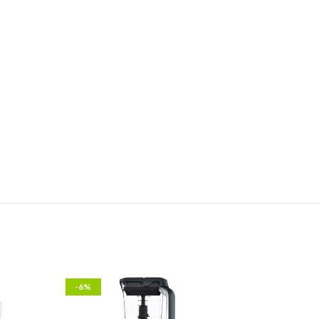
-6%
-9%