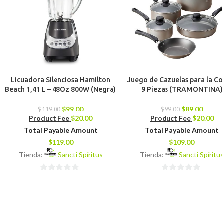
Licuadora Silenciosa Hamilton
Juego de Cazuelas para la C
Beach 1,41 L – 48Oz 800W (Negra)
9 Piezas (TRAMONTINA
$
99.00
$
89.00
$
119.00
$
99.00
Product Fee
$
20.00
Product Fee
$
20.00
Total Payable Amount
Total Payable Amount
$
119.00
$
109.00
Tienda:
Sancti Spíritus
Tienda:
Sancti Spíritu
0
0
de
de
5
5