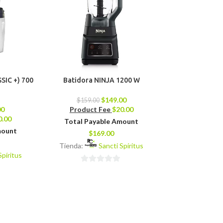
SIC +) 700
Batidora NINJA 1200 W
Cocina de Gas 
Quemadore
$
149.00
$
159.00
00
Product Fee
$
20.00
$
109.0
0.00
Product 
Total Payable Amount
mount
Total Pay
$
169.00
$
14
Tienda:
Sancti Spíritus
Spíritus
Tienda:
0
0
de
de
5
5