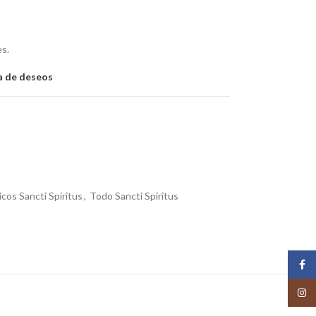
es.
ta de deseos
os Sancti Spíritus
,
Todo Sancti Spíritus
Face
Insta