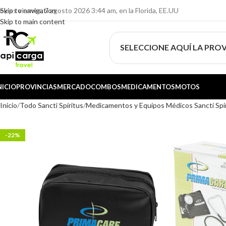
oy es viernes, 7 agosto 2026 3:44 am, en la Florida, EE.UU
Skip to navigation
Skip to main content
SELECCIONE AQUÍ LA PROV
NICIO
PROVINCIAS
MERCADO
COMBOS
MEDICAMENTOS
MOTOS
Inicio
Todo Sancti Spíritus
Medicamentos y Equipos Médicos Sancti Spí
-22%