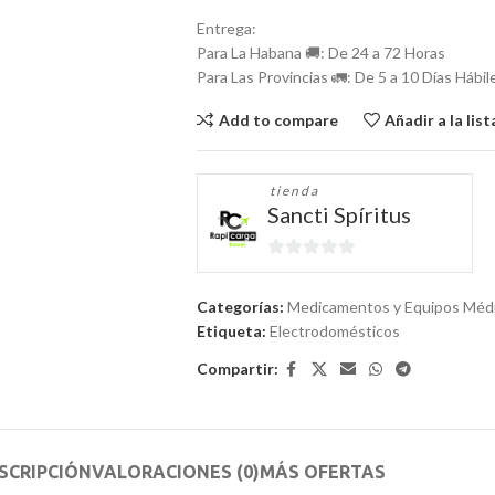
Entrega:
Para La Habana 🚚: De 24 a 72 Horas
Para Las Provincias 🚛: De 5 a 10 Días Hábil
Add to compare
Añadir a la lis
tienda
Sancti Spíritus
0
de
Categorías:
Medicamentos y Equipos Médic
5
Etiqueta:
Electrodomésticos
Compartir:
SCRIPCIÓN
VALORACIONES (0)
MÁS OFERTAS