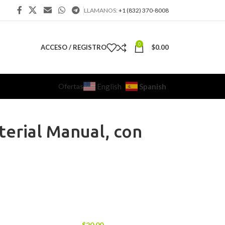
LLAMANOS:
+1 (832) 370-8008
0
ACCESO / REGISTRO
$
0.00
Ofertas
Spanish
English
terial Manual, con
$
20.00