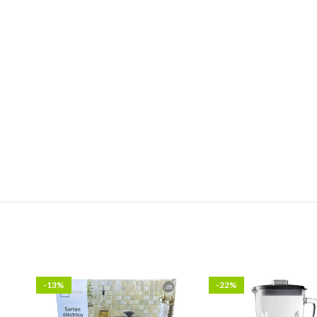
-13%
-22%