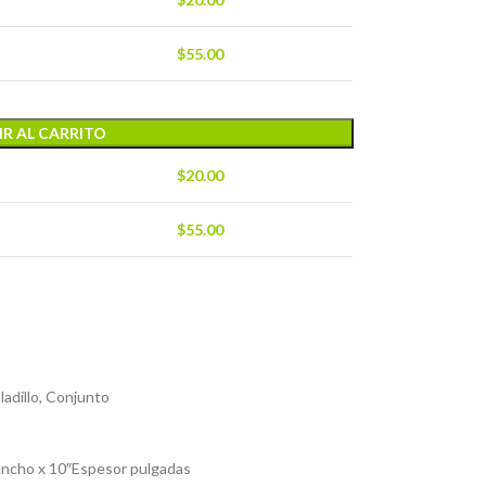
$
55.00
R AL CARRITO
$
20.00
$
55.00
adillo, Conjunto
Ancho x 10″Espesor pulgadas