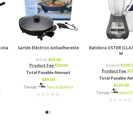
ocina
Sartén Eléctrico Antiadherente
Batidora OSTER (CLAS
)
W
$
69.00
$
79.00
Product Fee
$
20.00
$
109.
$
139.00
Product Fee
$
2
Total Payable Amount
Total Payable A
$
89.00
$
129.00
Tienda:
Sancti Spíritus
s
Tienda:
Sancti 
0
0
de
de
5
5