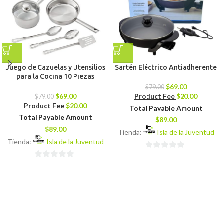
Juego de Cazuelas y Utensilios
Sartén Eléctrico Antiadherente
para la Cocina 10 Piezas
$
69.00
$
79.00
$
69.00
Product Fee
$
20.00
$
79.00
Product Fee
$
20.00
Total Payable Amount
Total Payable Amount
$
89.00
$
89.00
Tienda:
Isla de la Juventud
Tienda:
Isla de la Juventud
0
0
de
de
5
5