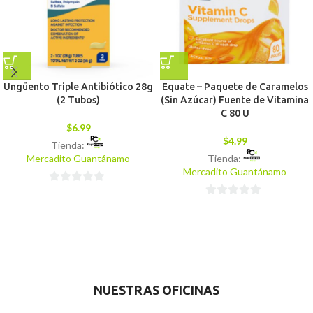
Ungüento Triple Antibiótico 28g
Equate – Paquete de Caramelos
(2 Tubos)
(Sin Azúcar) Fuente de Vitamina
C 80 U
$
6.99
$
4.99
Tienda:
Mercadito Guantánamo
Tienda:
Mercadito Guantánamo
0
0
de
de
5
5
NUESTRAS OFICINAS