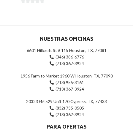
0
0
de
de
5
5
NUESTRAS OFICINAS
6601 Hillcroft St # 115 Houston, TX, 77081
(346) 386-6776
(713) 367-3924
1956 Farm to Market 1960 W Houston, TX, 77090
(713) 955-3161
(713) 367-3924
20323 FM 529 Unit 170 Cypress, TX, 77433
(832) 735-0505
(713) 367-3924
PARA OFERTAS