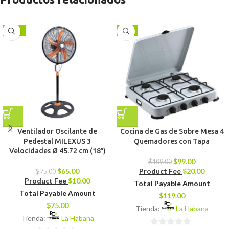
-13%
-9%
Ventilador Oscilante de
Cocina de Gas de Sobre Mesa 4
Pedestal MILEXUS 3
Quemadores con Tapa
Velocidades Ø 45.72 cm (18″)
$
99.00
$
109.00
$
65.00
Product Fee
$
20.00
$
75.00
Product Fee
$
10.00
Total Payable Amount
Total Payable Amount
$
119.00
$
75.00
Tienda:
La Habana
Tienda:
La Habana