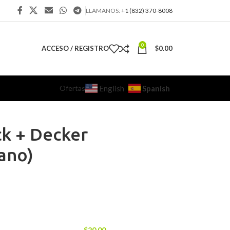
LLAMANOS:
+1 (832) 370-8008
0
ACCESO / REGISTRO
$
0.00
Ofertas
Spanish
English
k + Decker
ano)
$
20.00