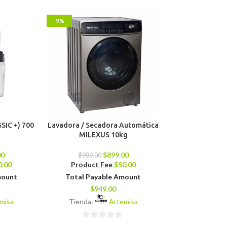
-9%
-9%
SIC +) 700
Lavadora / Secadora Automática
Cocina de Gas 
MILEXUS 10kg
Quemadore
00
$
899.00
$
989.00
$
109.0
0.00
Product Fee
$
50.00
Product 
mount
Total Payable Amount
Total Pay
$
949.00
$
14
misa
Tienda:
Artemisa
Tienda:
0
0