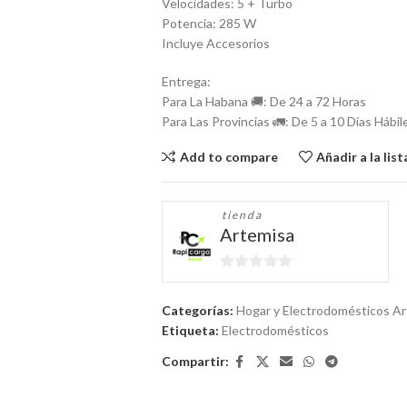
Velocidades: 5 + Turbo
Potencia: 285 W
Incluye Accesorios
Entrega:
Para La Habana 🚚: De 24 a 72 Horas
Para Las Provincias 🚛: De 5 a 10 Días Hábil
Add to compare
Añadir a la lis
tienda
Artemisa
0
de
Categorías:
Hogar y Electrodomésticos A
5
Etiqueta:
Electrodomésticos
Compartir: