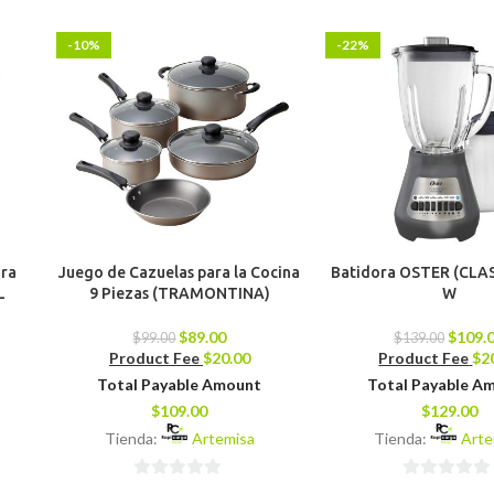
-10%
-22%
ara
Juego de Cazuelas para la Cocina
Batidora OSTER (CLAS
L
9 Piezas (TRAMONTINA)
W
$
89.00
$
109.
$
99.00
$
139.00
Product Fee
$
20.00
Product Fee
$
2
Total Payable Amount
Total Payable A
$
109.00
$
129.00
Tienda:
Artemisa
Tienda:
Arte
0
0