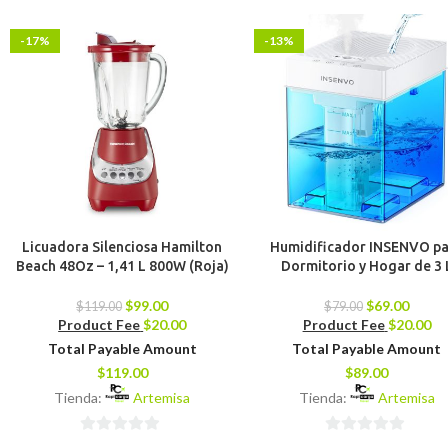
-17%
-13%
Licuadora Silenciosa Hamilton
Humidificador INSENVO p
Beach 48Oz – 1,41 L 800W (Roja)
Dormitorio y Hogar de 3 
$
99.00
$
69.00
$
119.00
$
79.00
Product Fee
$
20.00
Product Fee
$
20.00
Total Payable Amount
Total Payable Amount
$
119.00
$
89.00
Tienda:
Artemisa
Tienda:
Artemisa
0
0