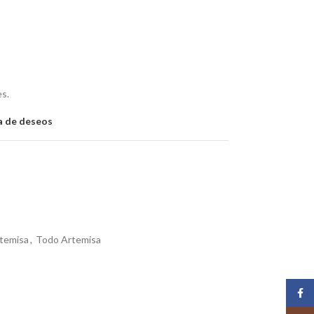
es.
ta de deseos
rtemisa
,
Todo Artemisa
Face