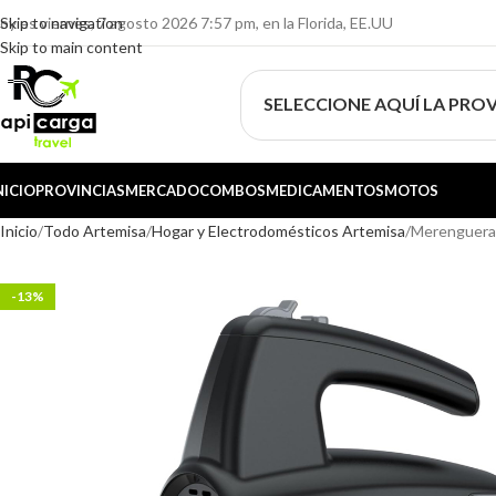
oy es viernes, 7 agosto 2026 7:57 pm, en la Florida, EE.UU
Skip to navigation
Skip to main content
SELECCIONE AQUÍ LA PROV
NICIO
PROVINCIAS
MERCADO
COMBOS
MEDICAMENTOS
MOTOS
Inicio
Todo Artemisa
Hogar y Electrodomésticos Artemisa
Merenguera 
-13%