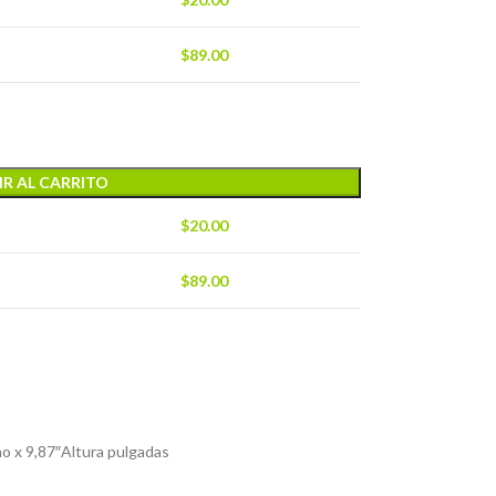
$
89.00
R AL CARRITO
$
20.00
$
89.00
o x 9,87″Altura pulgadas