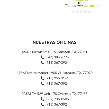
0
Tienda:
La Habana
de
5
0
de
5
NUESTRAS OFICINAS
6601 Hillcroft St # 115 Houston, TX, 77081
(346) 386-6776
(713) 367-3924
1956 Farm to Market 1960 W Houston, TX, 77090
(713) 955-3161
(713) 367-3924
20323 FM 529 Unit 170 Cypress, TX, 77433
(832) 735-0505
(713) 367-3924