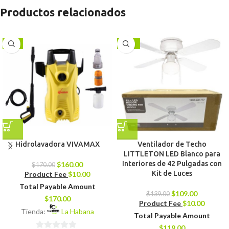
Productos relacionados
-6%
-22%
Hidrolavadora VIVAMAX
Ventilador de Techo
LITTLETON LED Blanco para
Interiores de 42 Pulgadas con
$
160.00
$
170.00
Kit de Luces
Product Fee
$
10.00
Total Payable Amount
$
109.00
$
139.00
$
170.00
Product Fee
$
10.00
Tienda:
La Habana
Total Payable Amount
$
119.00