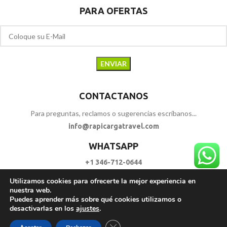
PARA OFERTAS
CONTACTANOS
Para preguntas, reclamos o sugerencias escríbanos...
info@rapicargatravel.com
WHATSAPP
+1 346-712-0644
Utilizamos cookies para ofrecerte la mejor experiencia en
SIGUENOS
nuestra web.
Puedes aprender más sobre qué cookies utilizamos o
desactivarlas en los
ajustes
.
RAPI CARGA TRAVEL
2023 - 2026. | Todos los Derechos Reservados.
Cerrar el banner de cookies RGPD