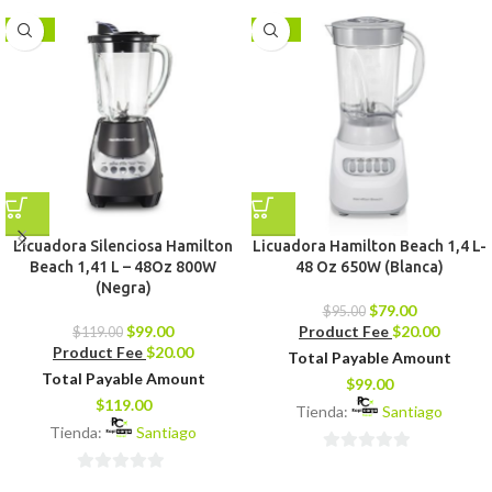
-17%
-17%
Licuadora Silenciosa Hamilton
Licuadora Hamilton Beach 1,4 L-
Beach 1,41 L – 48Oz 800W
48 Oz 650W (Blanca)
(Negra)
$
79.00
$
95.00
$
99.00
Product Fee
$
20.00
$
119.00
Product Fee
$
20.00
Total Payable Amount
Total Payable Amount
$
99.00
$
119.00
Tienda:
Santiago
Tienda:
Santiago
0
0
de