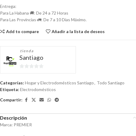
Entrega:
Para La Habana 🚚: De 24 a 72 Horas
Para Las Provincias 🚛: De 7 a 10 Días Máximo.
Add to compare
Añadir a la lista de deseos
tienda
Santiago
0
de
Categorías:
Hogar y Electrodomésticos Santiago
,
Todo Santiago
5
Etiqueta:
Electrodomésticos
Compartir:
Descripción
Marca: PREMIER