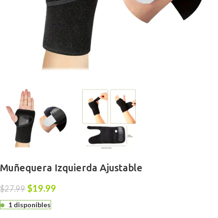
Muñequera Izquierda Ajustable
$
19.99
$
27.99
1 disponibles