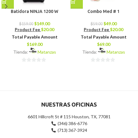
Batidora NINJA 1200 W
Combo Med # 1
$
149.00
$
49.00
$
159.00
$
59.00
Product Fee
$
20.00
Product Fee
$
20.00
Total Payable Amount
Total Payable Amount
$
169.00
$
69.00
Tienda:
Matanzas
Tienda:
Matanzas
0
0
de
de
5
5
NUESTRAS OFICINAS
6601 Hillcroft St # 115 Houston, TX, 77081
(346) 386-6776
(713) 367-3924