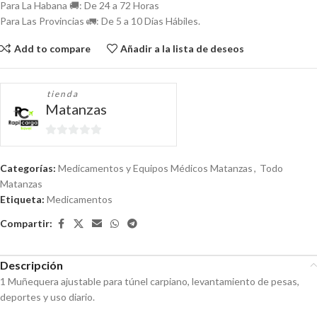
Para La Habana 🚚: De 24 a 72 Horas
Para Las Provincias 🚛: De 5 a 10 Días Hábiles.
Add to compare
Añadir a la lista de deseos
tienda
Matanzas
0
de
Categorías:
Medicamentos y Equipos Médicos Matanzas
,
Todo
5
Matanzas
Etiqueta:
Medicamentos
Compartir:
Descripción
1 Muñequera ajustable para túnel carpiano, levantamiento de pesas,
deportes y uso diario.