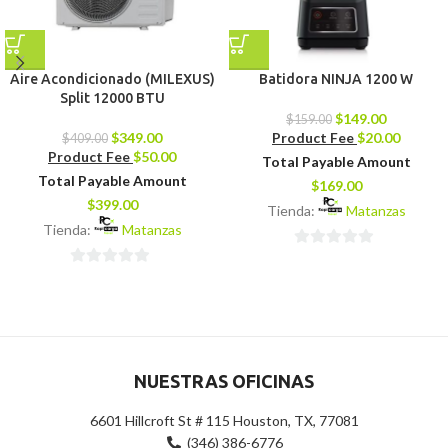
Aire Acondicionado (MILEXUS)
Batidora NINJA 1200 W
Split 12000 BTU
$
149.00
$
159.00
$
349.00
Product Fee
$
20.00
$
409.00
Product Fee
$
50.00
Total Payable Amount
Total Payable Amount
$
169.00
$
399.00
Tienda:
Matanzas
Tienda:
Matanzas
0
0
de
de
5
5
NUESTRAS OFICINAS
6601 Hillcroft St # 115 Houston, TX, 77081
(346) 386-6776