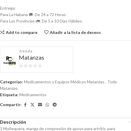
Entrega:
Para La Habana 🚚: De 24 a 72 Horas
Para Las Provincias 🚛: De 5 a 10 Días Hábiles.
Add to compare
Añadir a la lista de deseos
tienda
Matanzas
0
de
Categorías:
Medicamentos y Equipos Médicos Matanzas
,
Todo
5
Matanzas
Etiqueta:
Medicamentos
Compartir:
Descripción
1 Muñequera; manga de compresión de apoyo para artritis, para