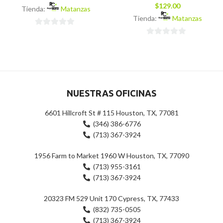
$
129.00
Tienda:
Matanzas
Tienda:
Matanzas
0
0
de
de
5
5
NUESTRAS OFICINAS
6601 Hillcroft St # 115 Houston, TX, 77081
(346) 386-6776
(713) 367-3924
1956 Farm to Market 1960 W Houston, TX, 77090
(713) 955-3161
(713) 367-3924
20323 FM 529 Unit 170 Cypress, TX, 77433
(832) 735-0505
(713) 367-3924