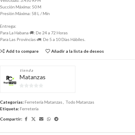
Velocidad: 3.450 RPM
Succión Máxima: 50 M
Presión Máxima: 58 L / Min
Entrega:
Para La Habana 🚚: De 24 a 72 Horas
Para Las Provincias 🚛: De 5 a 10 Días Hábiles.
Add to compare
Añadir a la lista de deseos
tienda
Matanzas
0
de
Categorías:
Ferretería Matanzas
,
Todo Matanzas
5
Etiqueta:
Ferretería
Compartir: