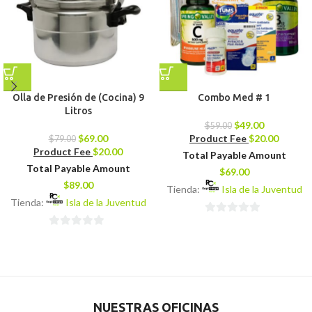
Olla de Presión de (Cocina) 9
Combo Med # 1
Litros
$
49.00
$
59.00
$
69.00
Product Fee
$
20.00
$
79.00
Product Fee
$
20.00
Total Payable Amount
Total Payable Amount
$
69.00
$
89.00
Tienda:
Isla de la Juventud
Tienda:
Isla de la Juventud
0
0
de
de
5
5
NUESTRAS OFICINAS