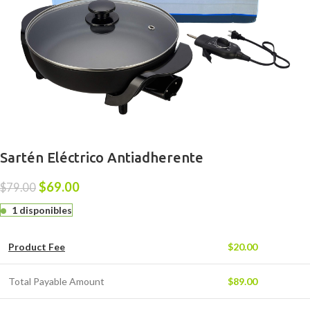
Sartén Eléctrico Antiadherente
$
69.00
$
79.00
1 disponibles
Product Fee
$
20.00
Total Payable Amount
$
89.00