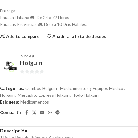
Entrega:
Para La Habana 🚚: De 24 a 72 Horas
Para Las Provincias 🚛: De 5 a 10 Días Hábiles.
Add to compare
Añadir a la lista de deseos
tienda
Holguín
0
de
Categorías:
Combos Holguín
,
Medicamentos y Equipos Médicos
5
Holguín
,
Mercadito Express Holguín
,
Todo Holguín
Etiqueta:
Medicamentos
Compartir:
Descripción
1 Bolso Rojo de Primeros Auxilios con: