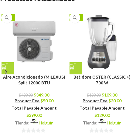
-15%
-22%
Aire Acondicionado (MILEXUS)
Batidora OSTER (CLASSIC +)
Split 12000 BTU
700 W
$
349.00
$
109.00
$
409.00
$
139.00
Product Fee
$
50.00
Product Fee
$
20.00
Total Payable Amount
Total Payable Amount
$
399.00
$
129.00
Tienda:
Holguín
Tienda:
Holguín