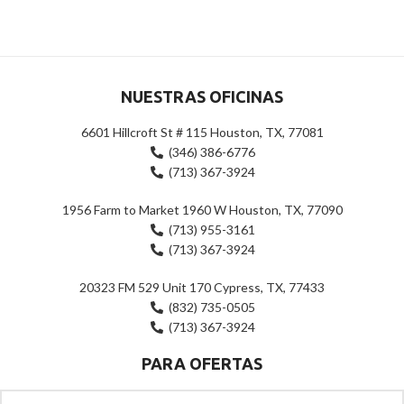
0
0
de
de
5
5
NUESTRAS OFICINAS
6601 Hillcroft St # 115 Houston, TX, 77081
(346) 386-6776
(713) 367-3924
1956 Farm to Market 1960 W Houston, TX, 77090
(713) 955-3161
(713) 367-3924
20323 FM 529 Unit 170 Cypress, TX, 77433
(832) 735-0505
(713) 367-3924
PARA OFERTAS