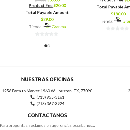
$
79.00
Product Fee
$
20.00
Total Payable A
Total Payable Amount
$
180.00
$
89.00
Tienda:
Gra
Tienda:
Granma
0
0
de
de
5
5
NUESTRAS OFICINAS
1956 Farm to Market 1960 W Houston, TX, 77090
2
(713) 955-3161
(713) 367-3924
CONTACTANOS
Para preguntas, reclamos o sugerencias escríbanos...