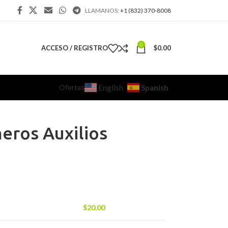
LLAMANOS:
+1 (832) 370-8008
0
ACCESO / REGISTRO
$
0.00
Ofertas
Spanish
English
eros Auxilios
$
20.00