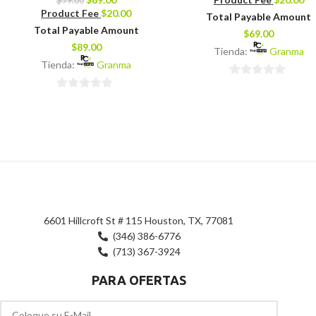
$
79.00
Product Fee
$
20.00
Total Payable Amount
Total Payable Amount
$
69.00
$
89.00
Tienda:
Granma
Tienda:
Granma
0
0
de
de
5
5
6601 Hillcroft St # 115 Houston, TX, 77081
(346) 386-6776
(713) 367-3924
PARA OFERTAS