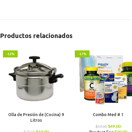
Productos relacionados
-13%
-17%
Olla de Presión de (Cocina) 9
Combo Med # 1
Litros
$
49.00
$
59.00
$
69.00
Product Fee
$
20.00