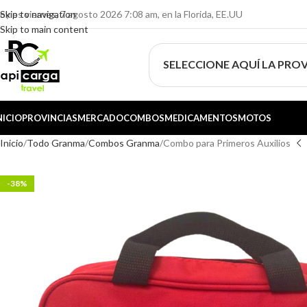
oy es viernes, 7 agosto 2026 7:08 am, en la Florida, EE.UU
Skip to navigation
Skip to main content
SELECCIONE AQUÍ LA PROV
NICIO
PROVINCIAS
MERCADO
COMBOS
MEDICAMENTOS
MOTOS
Inicio
Todo Granma
Combos Granma
Combo para Primeros Auxilios
-38%