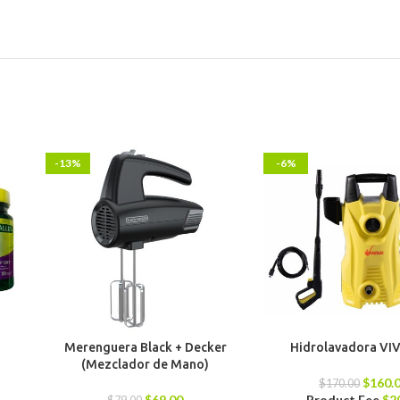
-13%
-6%
Merenguera Black + Decker
Hidrolavadora V
(Mezclador de Mano)
$
160.
$
170.00
$
69.00
Product Fee
$
2