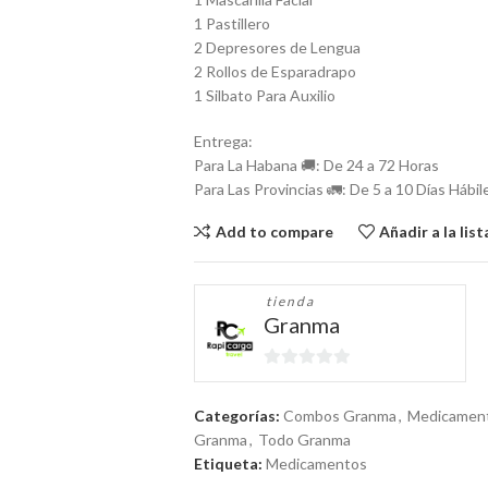
1 Pastillero
2 Depresores de Lengua
2 Rollos de Esparadrapo
1 Silbato Para Auxilio
Entrega:
Para La Habana 🚚: De 24 a 72 Horas
Para Las Provincias 🚛: De 5 a 10 Días Hábil
Add to compare
Añadir a la lis
tienda
Granma
0
de
Categorías:
Combos Granma
,
Medicament
5
Granma
,
Todo Granma
Etiqueta:
Medicamentos