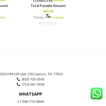
$
109.0
Product 
mount
Total Payable Amount
Total Pay
$
89.00
$
10
nma
Tienda:
Granma
Tienda:
0
0
de
de
5
5
0323 FM 529 Unit 170 Cypress, TX, 77433
(832) 735-0505
(713) 367-3924
WHATSAPP
+1 346-712-0644