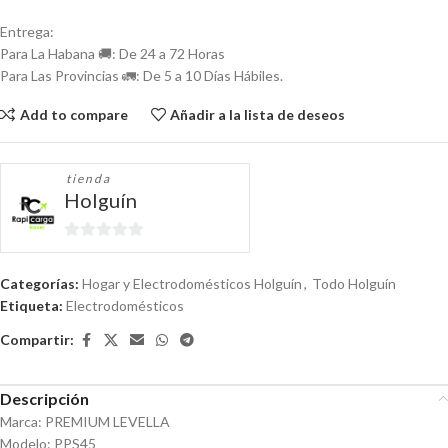
Entrega:
Para La Habana 🚚: De 24 a 72 Horas
Para Las Provincias 🚛: De 5 a 10 Días Hábiles.
Add to compare
Añadir a la lista de deseos
tienda
Holguín
0
de
Categorías:
Hogar y Electrodomésticos Holguín
,
Todo Holguín
5
Etiqueta:
Electrodomésticos
Compartir:
Descripción
Marca: PREMIUM LEVELLA
Modelo: PPS45