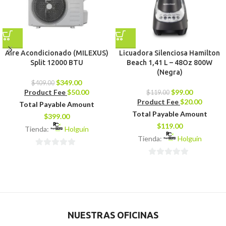
Aire Acondicionado (MILEXUS)
Licuadora Silenciosa Hamilton
Split 12000 BTU
Beach 1,41 L – 48Oz 800W
(Negra)
$
349.00
$
409.00
Product Fee
$
50.00
$
99.00
$
119.00
Product Fee
$
20.00
Total Payable Amount
Total Payable Amount
$
399.00
$
119.00
Tienda:
Holguín
Tienda:
Holguín
0
0
de
de
5
5
NUESTRAS OFICINAS