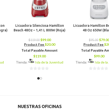
ton
Licuadora Silenciosa Hamilton
Licuadora Hamilton Be
egra)
Beach 48Oz – 1,41 L 800W (Roja)
48 Oz 650W (Bla
$
99.00
$
79.0
$
119.00
$
95.00
Product Fee
$
20.00
Product Fee
$
2
Total Payable Amount
Total Payable A
$
119.00
$
99.00
tud
Tienda:
Isla de la Juventud
Tienda:
Isla de l
0
0
de
de
5
5
NUESTRAS OFICINAS