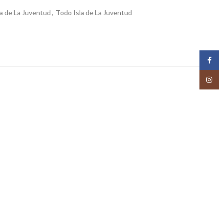
la de La Juventud
,
Todo Isla de La Juventud
Face
Insta