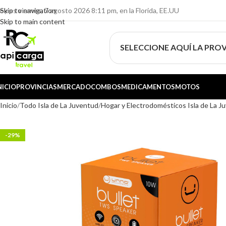
oy es viernes, 7 agosto 2026 8:11 pm, en la Florida, EE.UU
Skip to navigation
Skip to main content
SELECCIONE AQUÍ LA PROV
NICIO
PROVINCIAS
MERCADO
COMBOS
MEDICAMENTOS
MOTOS
Inicio
Todo Isla de La Juventud
Hogar y Electrodomésticos Isla de La J
-29%