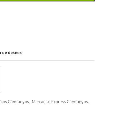
ta de deseos
icos Cienfuegos
,
Mercadito Express Cienfuegos
,