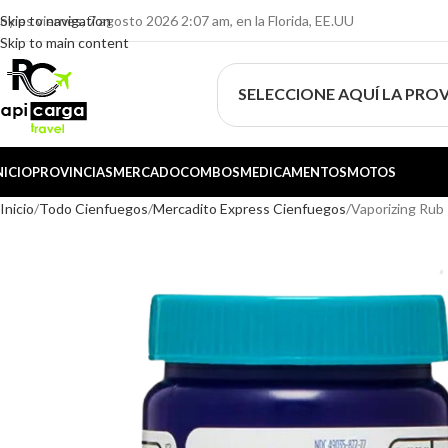
oy es viernes, 7 agosto 2026 2:07 am, en la Florida, EE.UU
Skip to navigation
Skip to main content
SELECCIONE AQUÍ LA PROV
NICIO
PROVINCIAS
MERCADO
COMBOS
MEDICAMENTOS
MOTOS
Inicio
Todo Cienfuegos
Mercadito Express Cienfuegos
Vaporizing Rub