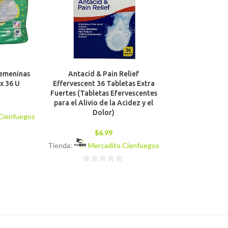
Femeninas
Antacid & Pain Relief
Pain Reliever 
x 36 U
Effervescent 36 Tabletas Extra
EFFERVESCEN
Fuertes (Tabletas Efervescentes
(Aspirina,
para el Alivio de la Acidez y el
Antipirético y 
Dolor)
Cienfuegos
$
6
$
6.99
Tienda:
Merc
Tienda:
Mercadito Cienfuegos
0
0
de
de
5
5