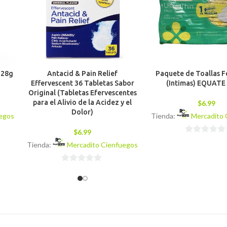
 28g
Antacid & Pain Relief
Paquete de Toallas 
Effervescent 36 Tabletas Sabor
(Intimas) EQUATE 
Original (Tabletas Efervescentes
para el Alivio de la Acidez y el
$
6.99
Dolor)
uegos
Tienda:
Mercadito 
$
6.99
0
Tienda:
Mercadito Cienfuegos
de
5
0
de
5