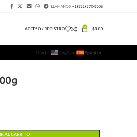
LLAMANOS:
+1 (832) 370-8008
0
ACCESO / REGISTRO
$
0.00
Ofertas
Spanish
English
100g
R AL CARRITO