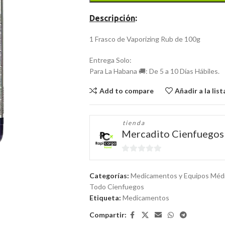
Descripción
:
1 Frasco de Vaporizing Rub de 100g
Entrega Solo:
Para La Habana 🚚: De 5 a 10 Días Hábiles.
Add to compare
Añadir a la lis
tienda
Mercadito Cienfuegos
0
de
Categorías:
Medicamentos y Equipos Méd
5
Todo Cienfuegos
Etiqueta:
Medicamentos
Compartir: