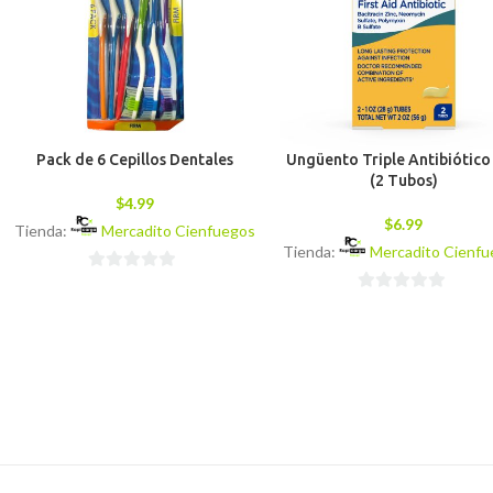
Pack de 6 Cepillos Dentales
Ungüento Triple Antibiótico
(2 Tubos)
$
4.99
$
6.99
Tienda:
Mercadito Cienfuegos
Tienda:
Mercadito Cienf
0
0
de
de
5
5