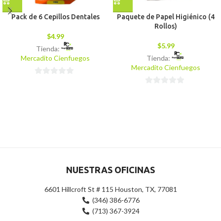
Pack de 6 Cepillos Dentales
Paquete de Papel Higiénico (4
Rollos)
$
4.99
$
5.99
Tienda:
Mercadito Cienfuegos
Tienda:
Mercadito Cienfuegos
0
0
de
de
5
5
NUESTRAS OFICINAS
6601 Hillcroft St # 115 Houston, TX, 77081
(346) 386-6776
(713) 367-3924