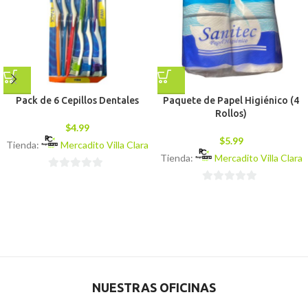
Pack de 6 Cepillos Dentales
Paquete de Papel Higiénico (4
Rollos)
$
4.99
$
5.99
Tienda:
Mercadito Villa Clara
Tienda:
Mercadito Villa Clara
0
0
de
de
5
5
NUESTRAS OFICINAS