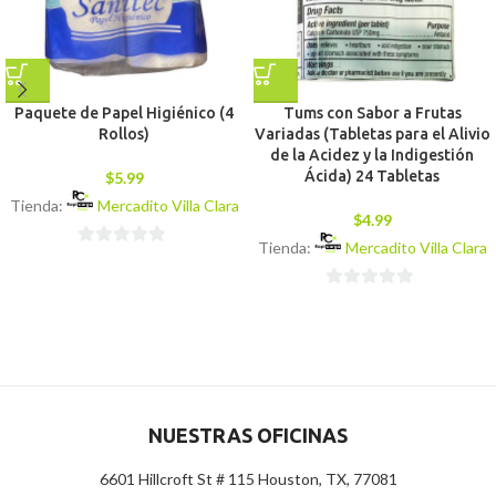
Paquete de Papel Higiénico (4
Tums con Sabor a Frutas
Rollos)
Variadas (Tabletas para el Alivio
de la Acidez y la Indigestión
Ácida) 24 Tabletas
$
5.99
Tienda:
Mercadito Villa Clara
$
4.99
Tienda:
Mercadito Villa Clara
0
de
0
5
de
5
NUESTRAS OFICINAS
6601 Hillcroft St # 115 Houston, TX, 77081