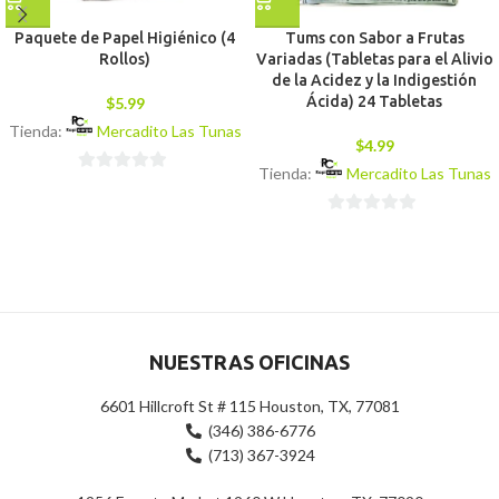
Paquete de Papel Higiénico (4
Tums con Sabor a Frutas
Rollos)
Variadas (Tabletas para el Alivio
de la Acidez y la Indigestión
Ácida) 24 Tabletas
$
5.99
Tienda:
Mercadito Las Tunas
$
4.99
Tienda:
Mercadito Las Tunas
0
de
0
5
de
5
NUESTRAS OFICINAS
6601 Hillcroft St # 115 Houston, TX, 77081
(346) 386-6776
(713) 367-3924