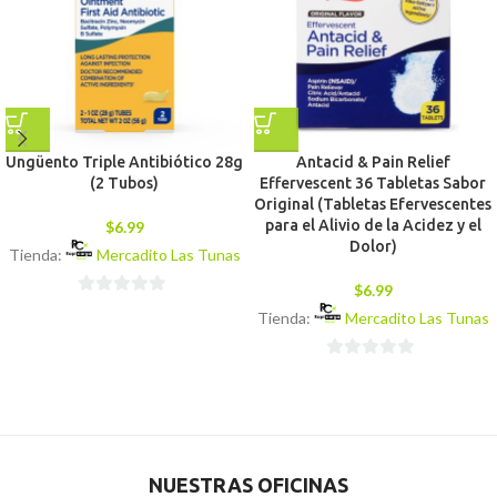
Ungüento Triple Antibiótico 28g
Antacid & Pain Relief
(2 Tubos)
Effervescent 36 Tabletas Sabor
Original (Tabletas Efervescentes
para el Alivio de la Acidez y el
$
6.99
Dolor)
Tienda:
Mercadito Las Tunas
$
6.99
0
Tienda:
Mercadito Las Tunas
de
5
0
de
5
NUESTRAS OFICINAS