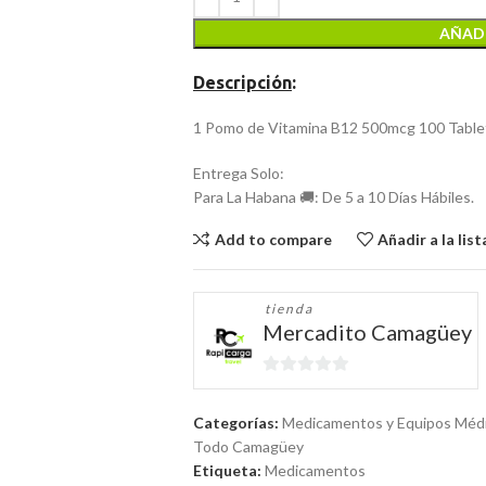
AÑADI
Descripción
:
1 Pomo de Vitamina B12 500mcg 100 Table
Entrega Solo:
Para La Habana 🚚: De 5 a 10 Días Hábiles.
Add to compare
Añadir a la lis
tienda
Mercadito Camagüey
0
de
Categorías:
Medicamentos y Equipos Méd
5
Todo Camagüey
Etiqueta:
Medicamentos