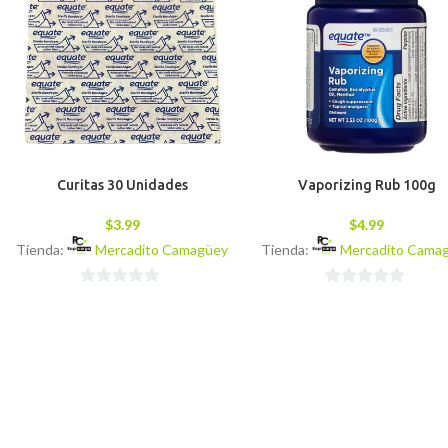
Curitas 30 Unidades
Vaporizing Rub 100g
$
3.99
$
4.99
Tienda:
Mercadito Camagüey
Tienda:
Mercadito Cama
0
0
de
de
5
5