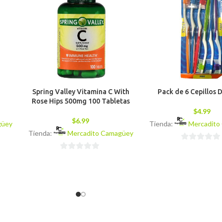
Spring Valley Vitamina C With
Pack de 6 Cepillos 
Rose Hips 500mg 100 Tabletas
$
4.99
$
6.99
güey
Tienda:
Mercadito
Tienda:
Mercadito Camagüey
0
0
de
de
5
5