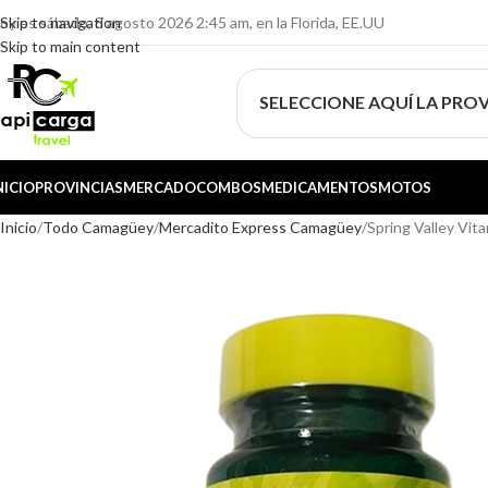
oy es sábado, 8 agosto 2026 2:45 am, en la Florida, EE.UU
Skip to navigation
Skip to main content
SELECCIONE AQUÍ LA PROV
NICIO
PROVINCIAS
MERCADO
COMBOS
MEDICAMENTOS
MOTOS
Inicio
Todo Camagüey
Mercadito Express Camagüey
Spring Valley Vi