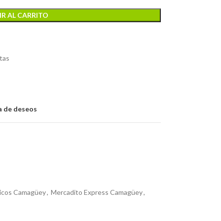
R AL CARRITO
tas
ta de deseos
icos Camagüey
,
Mercadito Express Camagüey
,