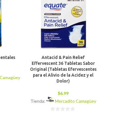
Dentales
Antacid & Pain Relief
Paquete de To
Effervescent 36 Tabletas Sabor
(Intimas) E
Original (Tabletas Efervescentes
para el Alivio de la Acidez y el
$
6
 Camagüey
Dolor)
Tienda:
Mer
$
6.99
0
Tienda:
Mercadito Camagüey
de
5
0
de
5