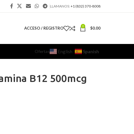
LLAMANOS:
+1 (832) 370-8008
0
ACCESO / REGISTRO
$
0.00
Ofertas
Spanish
English
itamina B12 500mcg