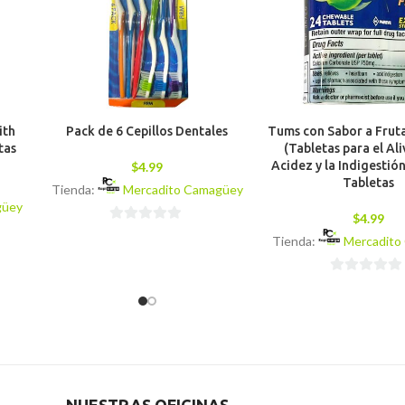
ith
Pack de 6 Cepillos Dentales
Tums con Sabor a Frut
tas
(Tabletas para el Ali
Acidez y la Indigestió
$
4.99
Tabletas
Tienda:
Mercadito Camagüey
güey
$
4.99
0
Tienda:
Mercadito
de
5
0
de
5
NUESTRAS OFICINAS