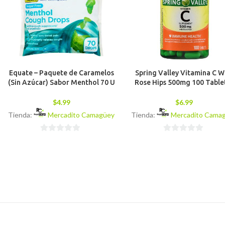
Equate – Paquete de Caramelos
Spring Valley Vitamina C W
(Sin Azúcar) Sabor Menthol 70 U
Rose Hips 500mg 100 Table
$
4.99
$
6.99
Tienda:
Mercadito Camagüey
Tienda:
Mercadito Cama
0
0
de
de
5
5