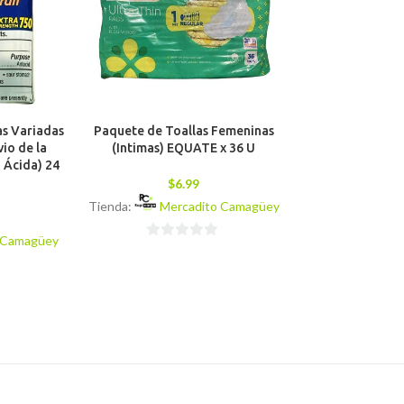
as Variadas
Paquete de Toallas Femeninas
Equate – Paque
vio de la
(Intimas) EQUATE x 36 U
(Sin Azúcar) Fue
n Ácida) 24
8
$
6.99
$
4
Tienda:
Mercadito Camagüey
Tienda:
Mer
 Camagüey
0
0
de
de
5
5