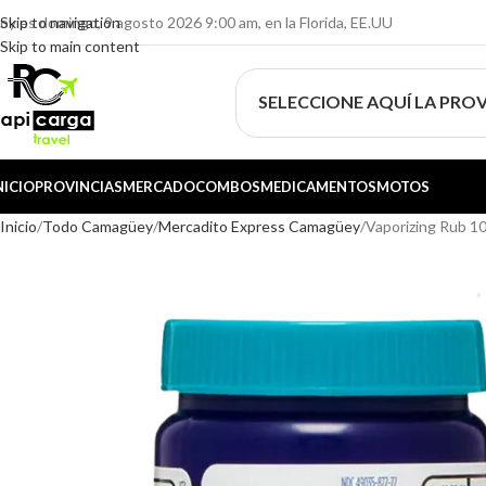
oy es domingo, 9 agosto 2026 9:00 am, en la Florida, EE.UU
Skip to navigation
Skip to main content
SELECCIONE AQUÍ LA PROV
NICIO
PROVINCIAS
MERCADO
COMBOS
MEDICAMENTOS
MOTOS
Inicio
Todo Camagüey
Mercadito Express Camagüey
Vaporizing Rub 1