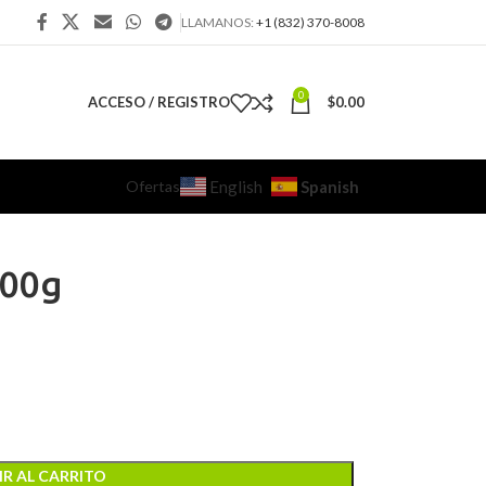
LLAMANOS:
+1 (832) 370-8008
0
ACCESO / REGISTRO
$
0.00
Ofertas
Spanish
English
100g
R AL CARRITO