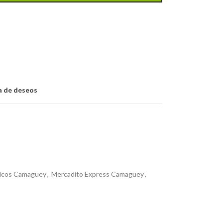
ta de deseos
icos Camagüey
,
Mercadito Express Camagüey
,