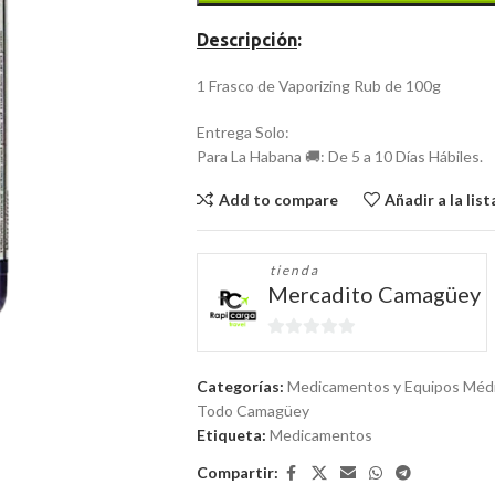
Descripción
:
1 Frasco de Vaporizing Rub de 100g
Entrega Solo:
Para La Habana 🚚: De 5 a 10 Días Hábiles.
Add to compare
Añadir a la lis
tienda
Mercadito Camagüey
0
de
Categorías:
Medicamentos y Equipos Méd
5
Todo Camagüey
Etiqueta:
Medicamentos
Compartir: