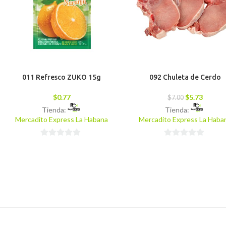
011 Refresco ZUKO 15g
092 Chuleta de Cerdo
$
0.77
$
5.73
$
7.00
Tienda:
Tienda:
Mercadito Express La Habana
Mercadito Express La Haba
0
0
de
de
5
5