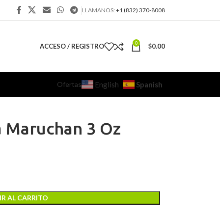
LLAMANOS:
+1 (832) 370-8008
0
ACCESO / REGISTRO
$
0.00
Ofertas
Spanish
English
a Maruchan 3 Oz
R AL CARRITO