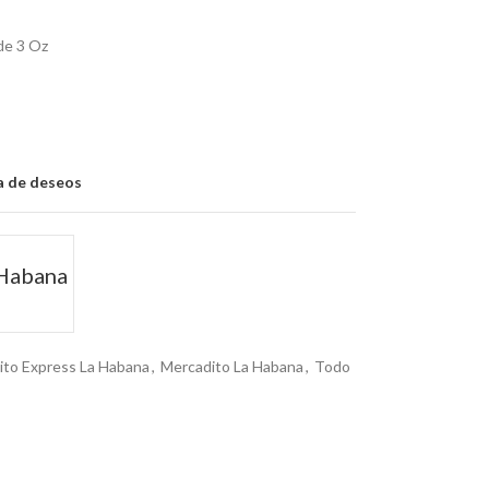
de 3 Oz
ta de deseos
 Habana
ito Express La Habana
,
Mercadito La Habana
,
Todo