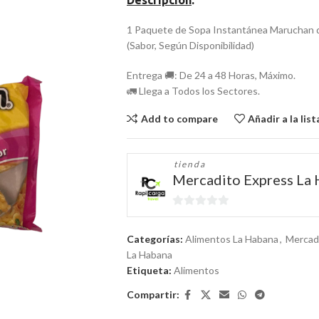
Descripción
:
1 Paquete de Sopa Instantánea Maruchan 
(Sabor, Según Disponibilidad)
Entrega 🚚: De 24 a 48 Horas, Máximo.
🚛 Llega a Todos los Sectores.
Add to compare
Añadir a la lis
tienda
Mercadito Express La
0
de
Categorías:
Alimentos La Habana
,
Mercad
5
La Habana
Etiqueta:
Alimentos
Compartir: