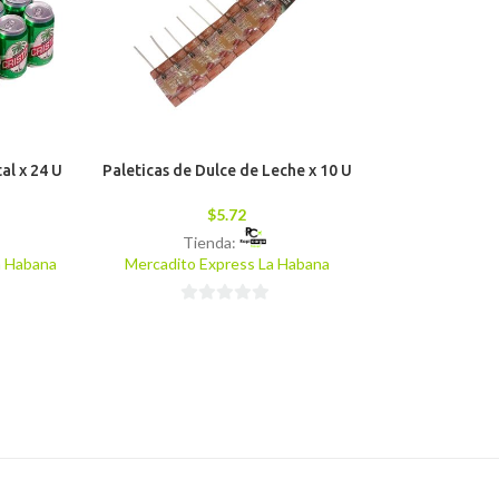
al x 24 U
Paleticas de Dulce de Leche x 10 U
Paquete de Cho
Kisses Milk 
Almendr
$
5.72
Tienda:
$
9
a Habana
Mercadito Express La Habana
Tiend
Mercadito Exp
0
de
0
5
de
5