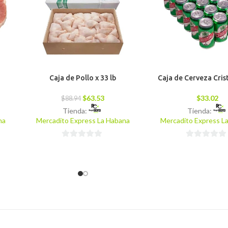
Caja de Pollo x 33 lb
Caja de Cerveza Crist
$
63.53
$
33.02
$
88.94
Tienda:
Tienda:
na
Mercadito Express La Habana
Mercadito Express L
0
0
de
de
5
5