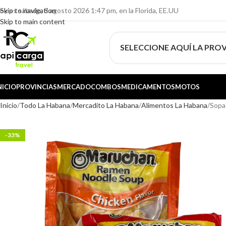
oy es sábado, 8 agosto 2026 1:47 pm, en la Florida, EE.UU
Skip to navigation
Skip to main content
SELECCIONE AQUÍ LA PROV
NICIO
PROVINCIAS
MERCADO
COMBOS
MEDICAMENTOS
MOTOS
Inicio
Todo La Habana
Mercadito La Habana
Alimentos La Habana
Sopa
-33%