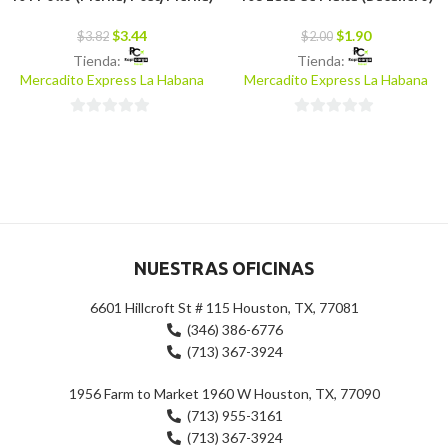
$
3.44
$
1.90
$
3.82
$
2.00
Tienda:
Tienda:
Mercadito Express La Habana
Mercadito Express La Habana
0
0
de
de
5
5
NUESTRAS OFICINAS
6601 Hillcroft St # 115 Houston, TX, 77081
(346) 386-6776
(713) 367-3924
1956 Farm to Market 1960 W Houston, TX, 77090
(713) 955-3161
(713) 367-3924