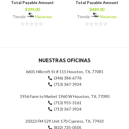
Total Payable Amount
Total Payable Amount
$
399.00
$
489.00
Tienda:
Matanzas
Tienda:
Matanzas
0
0
de
de
5
5
NUESTRAS OFICINAS
6601 Hillcroft St # 115 Houston, TX, 77081
(346) 386-6776
(713) 367-3924
1956 Farm to Market 1960 W Houston, TX, 77090
(713) 955-3161
(713) 367-3924
20323 FM 529 Unit 170 Cypress, TX, 77433
(832) 735-0505