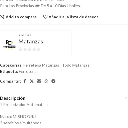
Para Las Provincias 🚛: De 5 a 10 Días Hábiles.
Add to compare
Añadir a la lista de deseos
tienda
Matanzas
0
de
Categorías:
Ferretería Matanzas
,
Todo Matanzas
5
Etiqueta:
Ferretería
Compartir:
Descripción
1 Presurizador Automático
Marca: MISHOZUKI
2 servicios simultáneos