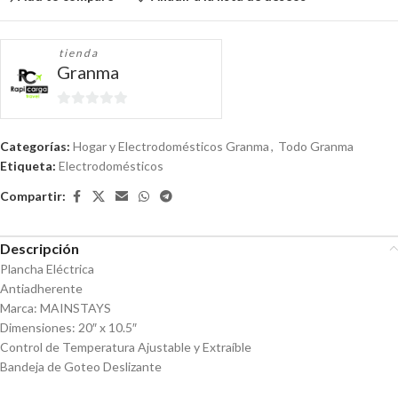
tienda
Granma
0
de
Categorías:
Hogar y Electrodomésticos Granma
,
Todo Granma
5
Etiqueta:
Electrodomésticos
Compartir:
Descripción
Plancha Eléctrica
Antiadherente
Marca: MAINSTAYS
Dimensiones: 20″ x 10.5″
Control de Temperatura Ajustable y Extraíble
Bandeja de Goteo Deslizante