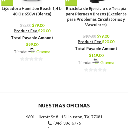
Licuadora Hamilton Beach 1,4 L-
Bicicleta de Ejercicio de Terapia
48 Oz 650W (Blanca)
para Piernas y Brazos (Excelente
para Problemas Circulatorios y
Vasculares)
$
79.00
$
95.00
Product Fee
$
20.00
$
99.00
$
109.00
Total Payable Amount
Product Fee
$
20.00
$
99.00
Total Payable Amount
Tienda:
Granma
$
119.00
Tienda:
Granma
0
de
0
5
de
5
NUESTRAS OFICINAS
6601 Hillcroft St # 115 Houston, TX, 77081
(346) 386-6776